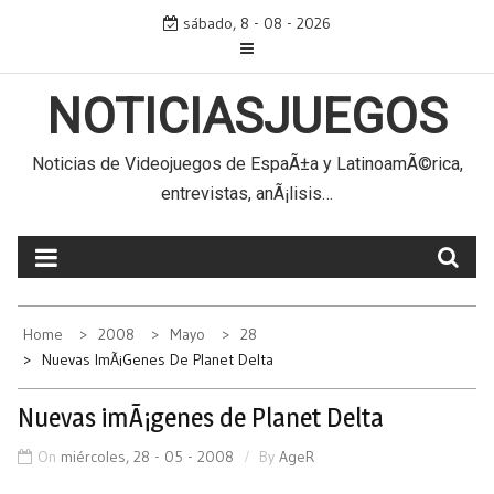
Skip
sábado, 8 - 08 - 2026
to
content
NOTICIASJUEGOS
Noticias de Videojuegos de EspaÃ±a y LatinoamÃ©rica,
entrevistas, anÃ¡lisis…
Home
2008
Mayo
28
Nuevas ImÃ¡genes De Planet Delta
Nuevas imÃ¡genes de Planet Delta
On
miércoles, 28 - 05 - 2008
By
AgeR