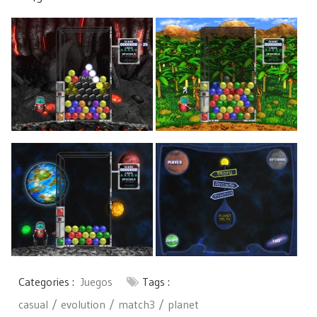
Categories :
Juegos
Tags :
casual
evolution
match3
planet