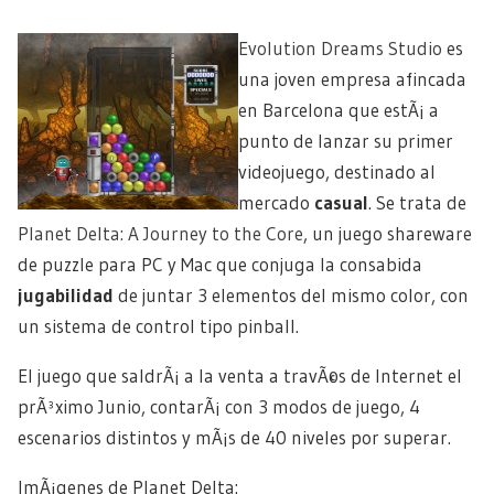
Evolution Dreams Studio
es
una joven empresa afincada
en Barcelona que estÃ¡ a
punto de lanzar su primer
videojuego, destinado al
mercado
casual
. Se trata de
Planet Delta: A Journey to the Core
, un juego shareware
de puzzle para PC y Mac que conjuga la consabida
jugabilidad
de juntar 3 elementos del mismo color, con
un sistema de control tipo pinball.
El juego que saldrÃ¡ a la venta a travÃ©s de Internet el
prÃ³ximo Junio, contarÃ¡ con 3 modos de juego, 4
escenarios distintos y mÃ¡s de 40 niveles por superar.
ImÃ¡genes de Planet Delta: