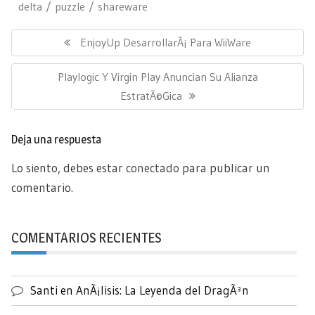
delta
puzzle
shareware
Navegación
de
Previous
EnjoyUp DesarrollarÃ¡ Para WiiWare
entradas
Post:
Next
Playlogic Y Virgin Play Anuncian Su Alianza
Post:
EstratÃ©gica
Deja una respuesta
Lo siento, debes estar
conectado
para publicar un
comentario.
COMENTARIOS RECIENTES
Santi
en
AnÃ¡lisis: La Leyenda del DragÃ³n