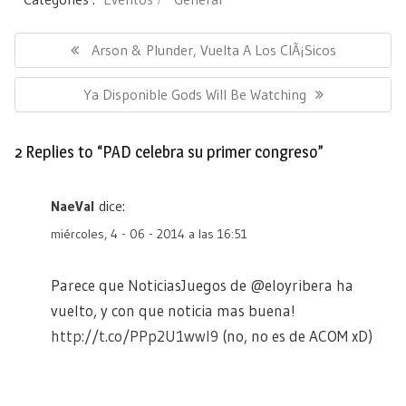
Navegación
de
Previous
Arson & Plunder, Vuelta A Los ClÃ¡sicos
entradas
Post:
Next
Ya Disponible Gods Will Be Watching
Post:
2 Replies to “PAD celebra su primer congreso”
NaeVal
dice:
miércoles, 4 - 06 - 2014 a las 16:51
Parece que NoticiasJuegos de @eloyribera ha
vuelto, y con que noticia mas buena!
http://t.co/PPp2U1wwI9
(no, no es de ACOM xD)