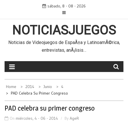
Skip
sábado, 8 - 08 - 2026
to
content
NOTICIASJUEGOS
Noticias de Videojuegos de EspaÃ±a y LatinoamÃ©rica,
entrevistas, anÃ¡lisis…
Home
2014
Junio
4
PAD Celebra Su Primer Congreso
PAD celebra su primer congreso
On
miércoles, 4 - 06 - 2014
By
AgeR