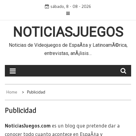
Skip
sábado, 8 - 08 - 2026
to
content
NOTICIASJUEGOS
Noticias de Videojuegos de EspaÃ±a y LatinoamÃ©rica,
entrevistas, anÃ¡lisis…
Home
Publicidad
Publicidad
NoticiasJuegos.com
es un blog que pretende dar a
conocer todo cuanto acontece en EspaÃ±a y