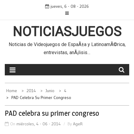
Skip
jueves, 6 - 08 - 2026
to
content
NOTICIASJUEGOS
Noticias de Videojuegos de EspaÃ±a y LatinoamÃ©rica,
entrevistas, anÃ¡lisis…
Home
2014
Junio
4
PAD Celebra Su Primer Congreso
PAD celebra su primer congreso
On
miércoles, 4 - 06 - 2014
By
AgeR