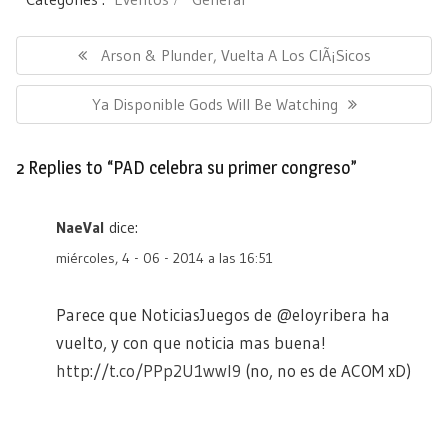
Navegación
de
Previous
Arson & Plunder, Vuelta A Los ClÃ¡sicos
entradas
Post:
Next
Ya Disponible Gods Will Be Watching
Post:
2 Replies to “PAD celebra su primer congreso”
NaeVal
dice:
miércoles, 4 - 06 - 2014 a las 16:51
Parece que NoticiasJuegos de @eloyribera ha
vuelto, y con que noticia mas buena!
http://t.co/PPp2U1wwI9
(no, no es de ACOM xD)