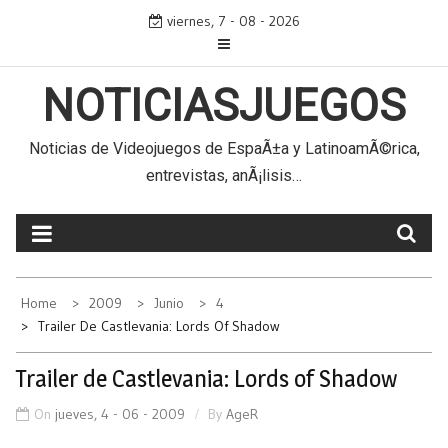
Skip
viernes, 7 - 08 - 2026
to
content
NOTICIASJUEGOS
Noticias de Videojuegos de EspaÃ±a y LatinoamÃ©rica,
entrevistas, anÃ¡lisis…
Home
2009
Junio
4
Trailer De Castlevania: Lords Of Shadow
Trailer de Castlevania: Lords of Shadow
On
jueves, 4 - 06 - 2009
By
AgeR