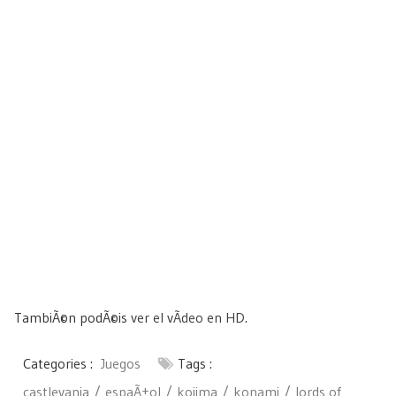
TambiÃ©n podÃ©is
ver el vÃ­deo en HD
.
Categories :
Juegos
Tags :
castlevania
espaÃ±ol
kojima
konami
lords of