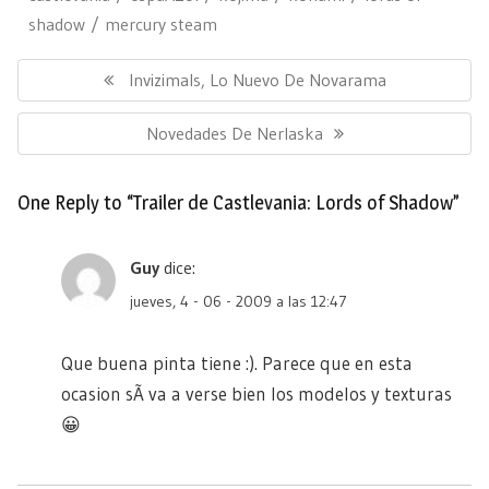
shadow
mercury steam
Navegación
de
Previous
Invizimals, Lo Nuevo De Novarama
entradas
Post:
Next
Novedades De Nerlaska
Post:
One Reply to “Trailer de Castlevania: Lords of Shadow”
Guy
dice:
jueves, 4 - 06 - 2009 a las 12:47
Que buena pinta tiene :). Parece que en esta
ocasion sÃ­ va a verse bien los modelos y texturas
😀