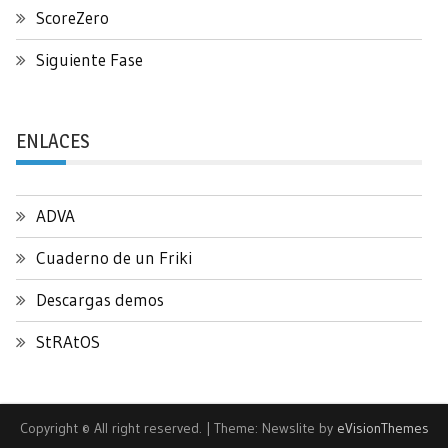
ScoreZero
Siguiente Fase
ENLACES
ADVA
Cuaderno de un Friki
Descargas demos
StRAtOS
Copyright © All right reserved.
|
Theme: Newslite by
eVisionThemes