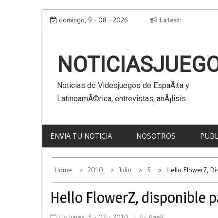
Skip
le
Virtual Kaiju 3D
domingo, 9 - 08 - 2026
Latest
to
content
NOTICIASJUEG
Noticias de Videojuegos de EspaÃ±a y
LatinoamÃ©rica, entrevistas, anÃ¡lisis…
ENVIA TU NOTICIA
NOSOTROS
PUBL
Home
2010
Julio
5
Hello FlowerZ, Di
Hello FlowerZ, disponible 
On
lunes, 5 - 07 - 2010
By
AgeR