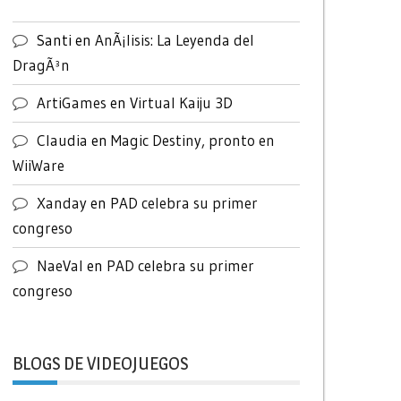
Santi
en
AnÃ¡lisis: La Leyenda del
DragÃ³n
ArtiGames
en
Virtual Kaiju 3D
Claudia
en
Magic Destiny, pronto en
WiiWare
Xanday
en
PAD celebra su primer
congreso
NaeVal
en
PAD celebra su primer
congreso
BLOGS DE VIDEOJUEGOS