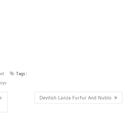
il
Tags :
toys
Next
e
Devilish Lanza Furfur And Nublo
Post: