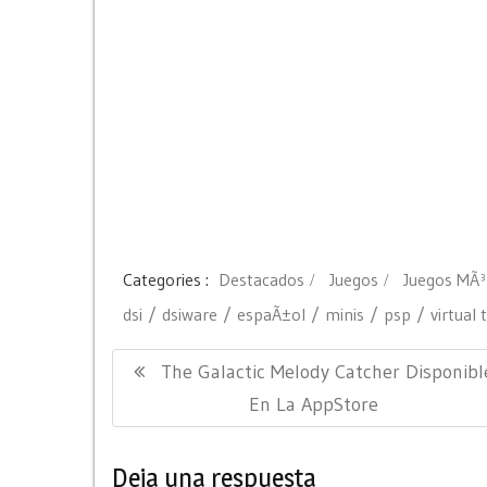
Categories :
Destacados
Juegos
Juegos MÃ³v
dsi
dsiware
espaÃ±ol
minis
psp
virtual 
Navegación
Previous
The Galactic Melody Catcher Disponibl
de
Post:
En La AppStore
entradas
Deja una respuesta