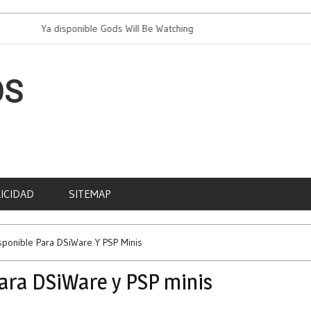
Ya disponible Gods Will Be Watching
PAD celeb
OS
ICIDAD
SITEMAP
sponible Para DSiWare Y PSP Minis
para DSiWare y PSP minis