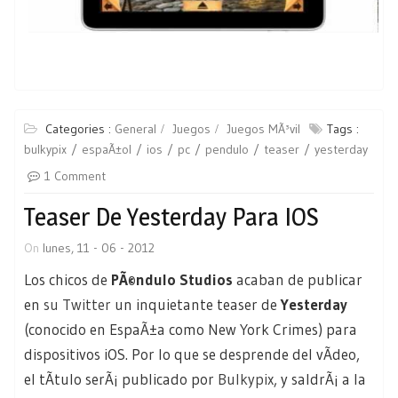
Categories :
General
Juegos
Juegos MÃ³vil
Tags :
bulkypix
espaÃ±ol
ios
pc
pendulo
teaser
yesterday
1 Comment
Teaser De Yesterday Para IOS
On
lunes, 11 - 06 - 2012
Los chicos de
PÃ©ndulo Studios
acaban de publicar
en
su Twitter
un inquietante teaser de
Yesterday
(conocido en EspaÃ±a como New York Crimes) para
dispositivos iOS. Por lo que se desprende del vÃ­deo,
el tÃ­tulo serÃ¡ publicado por
Bulkypix
, y saldrÃ¡ a la