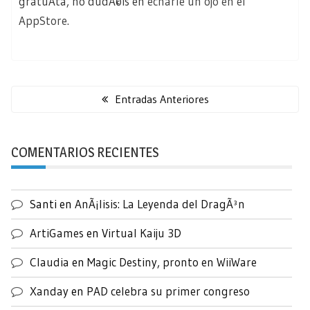
gratuÃ­ta, no dudÃ©is en
echarle un ojo en el
AppStore
.
Navegación
de
Entradas Anteriores
entradas
COMENTARIOS RECIENTES
Santi
en
AnÃ¡lisis: La Leyenda del DragÃ³n
ArtiGames
en
Virtual Kaiju 3D
Claudia
en
Magic Destiny, pronto en WiiWare
Xanday
en
PAD celebra su primer congreso