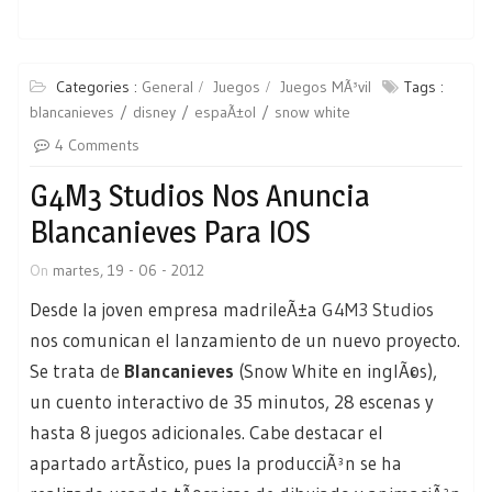
Categories :
General
Juegos
Juegos MÃ³vil
Tags :
blancanieves
disney
espaÃ±ol
snow white
4 Comments
G4M3 Studios Nos Anuncia
Blancanieves Para IOS
On
martes, 19 - 06 - 2012
Desde la joven empresa madrileÃ±a
G4M3 Studios
nos comunican el lanzamiento de un nuevo proyecto.
Se trata de
Blancanieves
(Snow White en inglÃ©s),
un cuento interactivo de 35 minutos, 28 escenas y
hasta 8 juegos adicionales. Cabe destacar el
apartado artÃ­stico, pues la producciÃ³n se ha