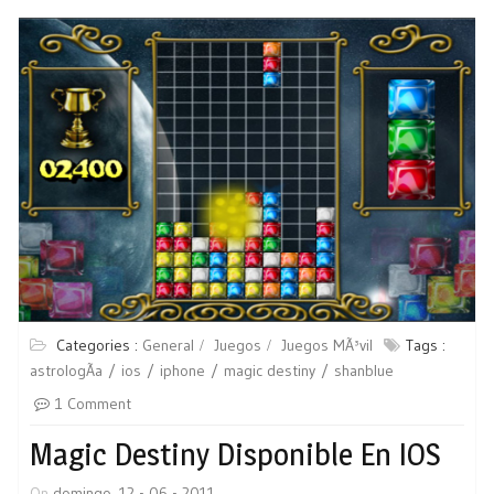
Categories :
General
Juegos
Juegos MÃ³vil
Tags :
astrologÃ­a
ios
iphone
magic destiny
shanblue
1 Comment
Magic Destiny Disponible En IOS
On
domingo, 12 - 06 - 2011