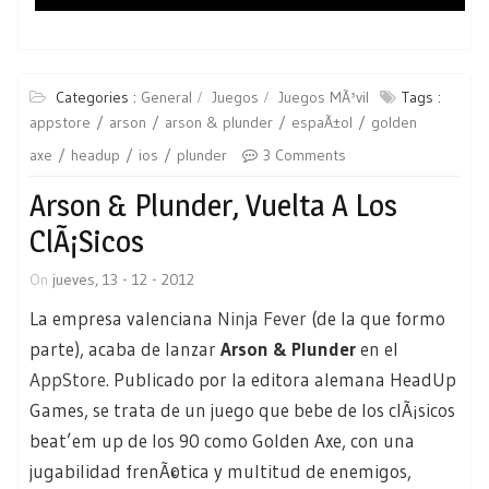
Categories :
General
Juegos
Juegos MÃ³vil
Tags :
appstore
arson
arson & plunder
espaÃ±ol
golden
axe
headup
ios
plunder
3 Comments
Arson & Plunder, Vuelta A Los
ClÃ¡sicos
On
jueves, 13 - 12 - 2012
La empresa valenciana
Ninja Fever
(de la que formo
parte), acaba de lanzar
Arson & Plunder
en el
AppStore
. Publicado por la editora alemana HeadUp
Games, se trata de un juego que bebe de los clÃ¡sicos
beat’em up de los 90 como Golden Axe, con una
jugabilidad frenÃ©tica y multitud de enemigos,