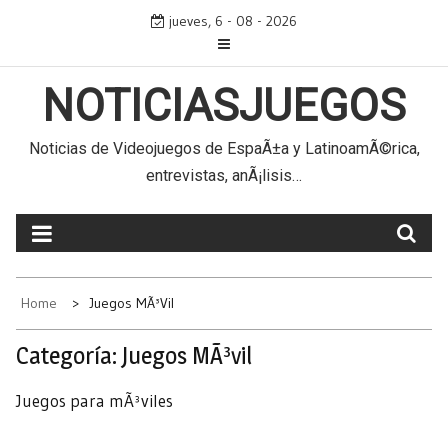
Skip
jueves, 6 - 08 - 2026
to
content
NOTICIASJUEGOS
Noticias de Videojuegos de EspaÃ±a y LatinoamÃ©rica,
entrevistas, anÃ¡lisis…
Home
Juegos MÃ³vil
Categoría:
Juegos MÃ³vil
Juegos para mÃ³viles