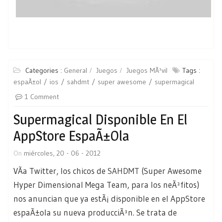
Categories :
General
Juegos
Juegos MÃ³vil
Tags :
espaÃ±ol
ios
sahdmt
super awesome
supermagical
1 Comment
Supermagical Disponible En El
AppStore EspaÃ±ola
On
miércoles, 20 - 06 - 2012
VÃ­a Twitter, los chicos de
SAHDMT
(Super Awesome
Hyper Dimensional Mega Team, para los neÃ³fitos)
nos anuncian que ya estÃ¡ disponible en el AppStore
espaÃ±ola su nueva producciÃ³n. Se trata de