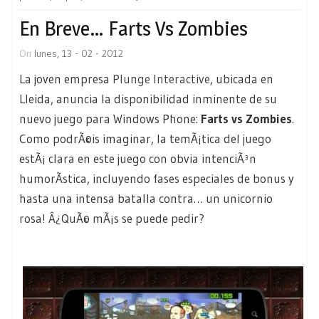
En Breve… Farts Vs Zombies
On
lunes, 13 - 02 - 2012
La joven empresa
Plunge Interactive
, ubicada en
Lleida, anuncia la disponibilidad inminente de su
nuevo juego para Windows Phone:
Farts vs Zombies
.
Como podrÃ©is imaginar, la temÃ¡tica del juego
estÃ¡ clara en este juego con obvia intenciÃ³n
humorÃ­stica, incluyendo fases especiales de bonus y
hasta una intensa batalla contra… un unicornio
rosa! Â¿QuÃ© mÃ¡s se puede pedir?