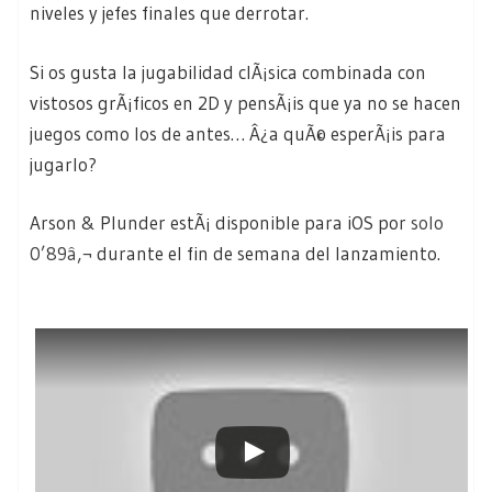
niveles y jefes finales que derrotar.
Si os gusta la jugabilidad clÃ¡sica combinada con
vistosos grÃ¡ficos en 2D y pensÃ¡is que ya no se hacen
juegos como los de antes… Â¿a quÃ© esperÃ¡is para
jugarlo?
Arson & Plunder estÃ¡ disponible para iOS por
solo
0’89â‚¬
durante el fin de semana del lanzamiento.