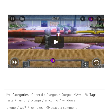
Categories :
General
Juegos
Juegos MÃ³vil
Tags :
farts
humor
plunge
unicornio
windows
phone
wp7
zombies
Leave a comment