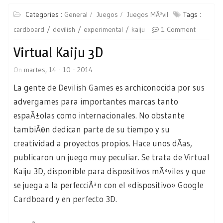
Categories :
General
Juegos
Juegos MÃ³vil
Tags :
cardboard
devilish
experimental
kaiju
1 Comment
Virtual Kaiju 3D
On
martes, 14 - 10 - 2014
La gente de
Devilish Games
es archiconocida por sus
advergames para importantes marcas tanto
espaÃ±olas como internacionales. No obstante
tambiÃ©n dedican parte de su tiempo y su
creatividad a proyectos propios. Hace unos dÃ­as,
publicaron un juego muy peculiar. Se trata de Virtual
Kaiju 3D, disponible para dispositivos mÃ³viles y que
se juega a la perfecciÃ³n con el «dispositivo»
Google
Cardboard
y en perfecto 3D.