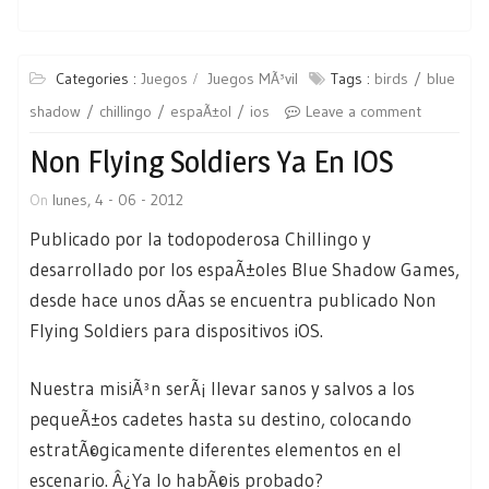
Categories :
Juegos
Juegos MÃ³vil
Tags :
birds
blue
shadow
chillingo
espaÃ±ol
ios
Leave a comment
Non Flying Soldiers Ya En IOS
On
lunes, 4 - 06 - 2012
Publicado por la todopoderosa Chillingo y
desarrollado por los espaÃ±oles Blue Shadow Games,
desde hace unos dÃ­as se encuentra publicado Non
Flying Soldiers para dispositivos iOS.
Nuestra misiÃ³n serÃ¡ llevar sanos y salvos a los
pequeÃ±os cadetes hasta su destino, colocando
estratÃ©gicamente diferentes elementos en el
escenario. Â¿Ya lo habÃ©is probado?