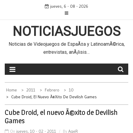
Skip
jueves, 6 - 08 - 2026
to
content
NOTICIASJUEGOS
Noticias de Videojuegos de EspaÃ±a y LatinoamÃ©rica,
entrevistas, anÃ¡lisis…
Home
2011
Febrero
10
Cube Droid, El Nuevo Ã©xito De Devilish Games
Cube Droid, el nuevo Ã©xito de Devilish
Games
On
jueves, 10 - 02 - 2011
By
AgeR