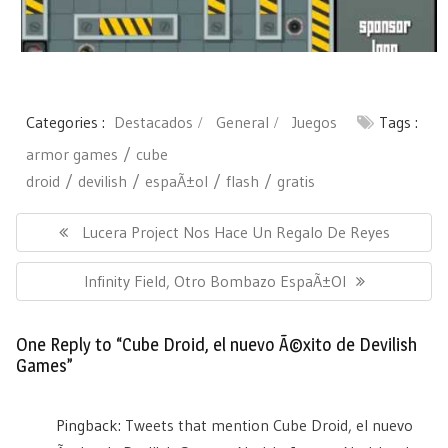
Categories :
Destacados
General
Juegos
Tags :
armor games
cube
droid
devilish
espaÃ±ol
flash
gratis
Navegación
de
Previous
Lucera Project Nos Hace Un Regalo De Reyes
entradas
Post:
Next
Infinity Field, Otro Bombazo EspaÃ±ol
Post:
One Reply to “Cube Droid, el nuevo Ã©xito de Devilish
Games”
Pingback:
Tweets that mention Cube Droid, el nuevo