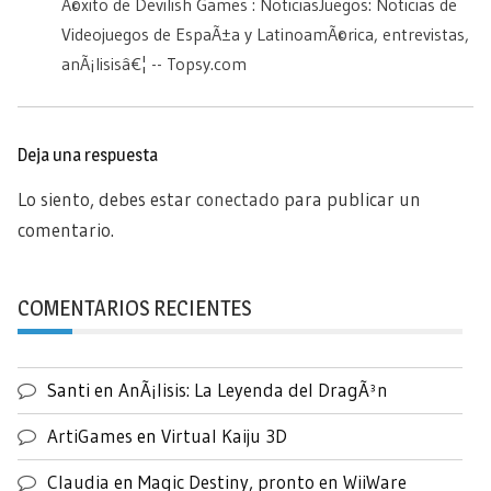
Ã©xito de Devilish Games : NoticiasJuegos: Noticias de
Videojuegos de EspaÃ±a y LatinoamÃ©rica, entrevistas,
anÃ¡lisisâ€¦ -- Topsy.com
Deja una respuesta
Lo siento, debes estar
conectado
para publicar un
comentario.
COMENTARIOS RECIENTES
Santi
en
AnÃ¡lisis: La Leyenda del DragÃ³n
ArtiGames
en
Virtual Kaiju 3D
Claudia
en
Magic Destiny, pronto en WiiWare