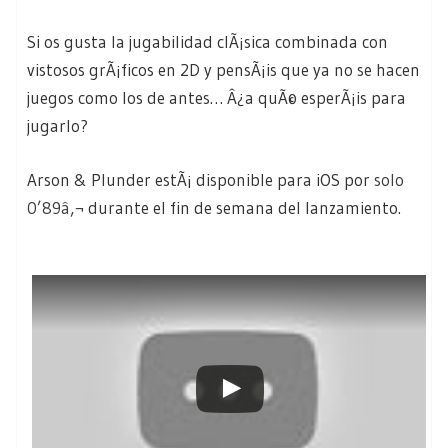
Si os gusta la jugabilidad clÃ¡sica combinada con
vistosos grÃ¡ficos en 2D y pensÃ¡is que ya no se hacen
juegos como los de antes… Â¿a quÃ© esperÃ¡is para
jugarlo?
Arson & Plunder estÃ¡ disponible para iOS por
solo
0’89â‚¬
durante el fin de semana del lanzamiento.