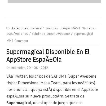
Categories :
General
Juegos
Juegos MÃ³vil
Tags :
espaÃ±ol
ios
sahdmt
super awesome
supermagical
1 Comment
Supermagical Disponible En El
AppStore EspaÃ±ola
On
miércoles, 20 - 06 - 2012
VÃ­a Twitter, los chicos de
SAHDMT
(Super Awesome
Hyper Dimensional Mega Team, para los neÃ³fitos)
nos anuncian que ya estÃ¡ disponible en el AppStore
espaÃ±ola su nueva producciÃ³n. Se trata de
Supermagical
, un estupendo juego que nos