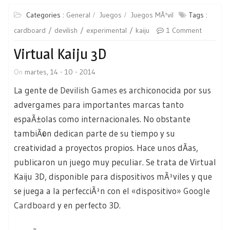
Categories :
General
Juegos
Juegos MÃ³vil
Tags :
cardboard
devilish
experimental
kaiju
1 Comment
Virtual Kaiju 3D
On
martes, 14 - 10 - 2014
La gente de
Devilish Games
es archiconocida por sus
advergames para importantes marcas tanto
espaÃ±olas como internacionales. No obstante
tambiÃ©n dedican parte de su tiempo y su
creatividad a proyectos propios. Hace unos dÃ­as,
publicaron un juego muy peculiar. Se trata de Virtual
Kaiju 3D, disponible para dispositivos mÃ³viles y que
se juega a la perfecciÃ³n con el «dispositivo»
Google
Cardboard
y en perfecto 3D.