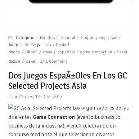
Categories :
Eventos
General
Grupos y Empresas
Juegos
Tags :
asia
basket
dudes
bitoon
china
espaÃ±ol
game connection
hazel
dazzle
wake
1 Comment
Dos Juegos EspaÃ±oles En Los GC
Selected Projects Asia
On
miércoles, 13 - 06 - 2012
Los organizadores de las
diferentes
Game Connection
(evento business to
business de la industria), vienen celebrando un
concurso mediante el que seleccionan diversos