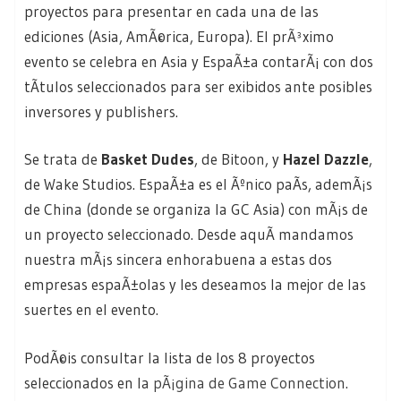
proyectos para presentar en cada una de las
ediciones (Asia, AmÃ©rica, Europa). El prÃ³ximo
evento se celebra en Asia y EspaÃ±a contarÃ¡ con dos
tÃ­tulos seleccionados para ser exibidos ante posibles
inversores y publishers.
Se trata de
Basket Dudes
, de Bitoon, y
Hazel Dazzle
,
de Wake Studios. EspaÃ±a es el Ãºnico paÃ­s, ademÃ¡s
de China (donde se organiza la GC Asia) con mÃ¡s de
un proyecto seleccionado. Desde aquÃ­ mandamos
nuestra mÃ¡s sincera enhorabuena a estas dos
empresas espaÃ±olas y les deseamos la mejor de las
suertes en el evento.
PodÃ©is consultar la lista de los 8 proyectos
seleccionados en la
pÃ¡gina de Game Connection
.