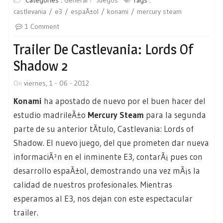
Categories :
General
Juegos
Tags :
castlevania
e3
espaÃ±ol
konami
mercury steam
1 Comment
Trailer De Castlevania: Lords Of
Shadow 2
On
viernes, 1 - 06 - 2012
Konami
ha apostado de nuevo por el buen hacer del
estudio madrileÃ±o
Mercury Steam
para la segunda
parte de su anterior tÃ­tulo, Castlevania: Lords of
Shadow. El nuevo juego, del que prometen dar nueva
informaciÃ³n en el inminente E3, contarÃ¡ pues con
desarrollo espaÃ±ol, demostrando una vez mÃ¡s la
calidad de nuestros profesionales. Mientras
esperamos al E3, nos dejan con este espectacular
trailer.