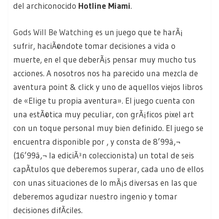
del archiconocido
Hotline Miami
.
Gods Will Be Watching
es un juego que te harÃ¡
sufrir, haciÃ©ndote tomar decisiones a vida o
muerte, en el que deberÃ¡s pensar muy mucho tus
acciones. A nosotros nos ha parecido una mezcla de
aventura point & click y uno de aquellos viejos libros
de «Elige tu propia aventura». El juego cuenta con
una estÃ©tica muy peculiar, con grÃ¡ficos pixel art
con un toque personal muy bien definido. El juego se
encuentra disponible por , y consta de 8’99â‚¬
(16’99â‚¬ la ediciÃ³n coleccionista) un total de seis
capÃ­tulos que deberemos superar, cada uno de ellos
con unas situaciones de lo mÃ¡s diversas en las que
deberemos agudizar nuestro ingenio y tomar
decisiones difÃ­ciles.