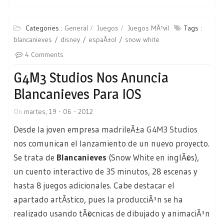
Categories :
General
Juegos
Juegos MÃ³vil
Tags :
blancanieves
disney
espaÃ±ol
snow white
4 Comments
G4M3 Studios Nos Anuncia
Blancanieves Para IOS
On
martes, 19 - 06 - 2012
Desde la joven empresa madrileÃ±a
G4M3 Studios
nos comunican el lanzamiento de un nuevo proyecto.
Se trata de
Blancanieves
(Snow White en inglÃ©s),
un cuento interactivo de 35 minutos, 28 escenas y
hasta 8 juegos adicionales. Cabe destacar el
apartado artÃ­stico, pues la producciÃ³n se ha
realizado usando tÃ©cnicas de dibujado y animaciÃ³n