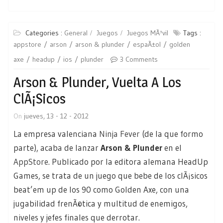
Categories :
General
Juegos
Juegos MÃ³vil
Tags :
appstore
arson
arson & plunder
espaÃ±ol
golden
axe
headup
ios
plunder
3 Comments
Arson & Plunder, Vuelta A Los
ClÃ¡sicos
On
jueves, 13 - 12 - 2012
La empresa valenciana
Ninja Fever
(de la que formo
parte), acaba de lanzar
Arson & Plunder
en el
AppStore
. Publicado por la editora alemana HeadUp
Games, se trata de un juego que bebe de los clÃ¡sicos
beat’em up de los 90 como Golden Axe, con una
jugabilidad frenÃ©tica y multitud de enemigos,
niveles y jefes finales que derrotar.