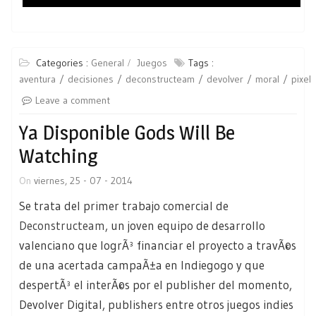
Categories :
General
Juegos
Tags :
aventura
decisiones
deconstructeam
devolver
moral
pixel
Leave a comment
Ya Disponible Gods Will Be
Watching
On
viernes, 25 - 07 - 2014
Se trata del primer trabajo comercial de
Deconstructeam
, un joven equipo de desarrollo
valenciano que logrÃ³ financiar el proyecto a travÃ©s
de una acertada campaÃ±a en Indiegogo y que
despertÃ³ el interÃ©s por el publisher del momento,
Devolver Digital, publishers entre otros juegos indies