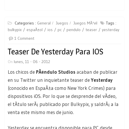
Categories :
General
Juegos
Juegos MÃ³vil
Tags :
bulkypix
espaÃ±ol
ios
pc
pendulo
teaser
yesterday
1 Comment
Teaser De Yesterday Para IOS
On
lunes, 11 - 06 - 2012
Los chicos de
PÃ©ndulo Studios
acaban de publicar
en
su Twitter
un inquietante teaser de
Yesterday
(conocido en EspaÃ±a como New York Crimes) para
dispositivos iOS. Por lo que se desprende del vÃ­deo,
el tÃ­tulo serÃ¡ publicado por
Bulkypix
, y saldrÃ¡ a la
venta este mismo mes de junio.
Yesterday se encuentra disponible para PC desde