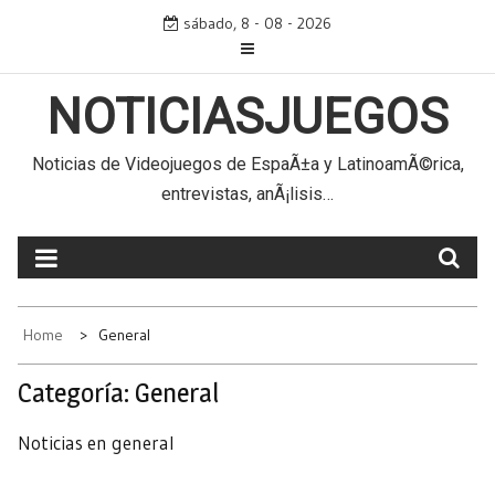
Skip
sábado, 8 - 08 - 2026
to
content
NOTICIASJUEGOS
Noticias de Videojuegos de EspaÃ±a y LatinoamÃ©rica,
entrevistas, anÃ¡lisis…
Home
General
Categoría:
General
Noticias en general