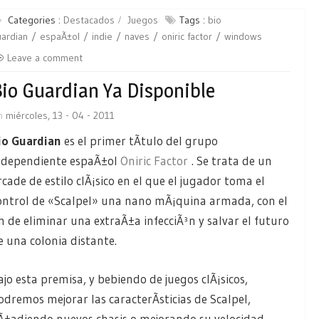
Categories :
Destacados
Juegos
Tags :
bio
ardian
espaÃ±ol
indie
naves
oniric factor
windows
Leave a comment
io Guardian Ya Disponible
n
miércoles, 13 - 04 - 2011
io Guardian
es el primer tÃ­tulo del grupo
ndependiente espaÃ±ol
Oniric Factor
. Se trata de un
rcade de estilo clÃ¡sico en el que el jugador toma el
ontrol de «Scalpel» una nano mÃ¡quina armada, con el
in de eliminar una extraÃ±a infecciÃ³n y salvar el futuro
e una colonia distante.
ajo esta premisa, y bebiendo de juegos clÃ¡sicos,
odremos mejorar las caracterÃ­sticias de Scalpel,
Ã±adiendo nuevos chasis o mejorando su velocidad.