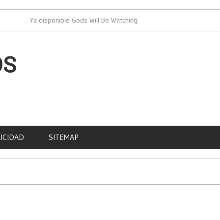
Ya disponible Gods Will Be Watching
PAD cel
OS
ICIDAD
SITEMAP