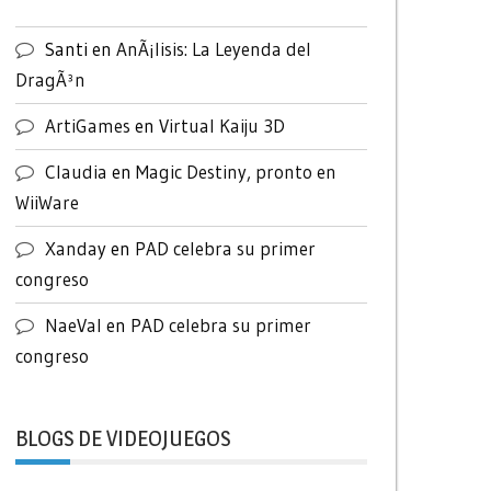
Santi
en
AnÃ¡lisis: La Leyenda del
DragÃ³n
ArtiGames
en
Virtual Kaiju 3D
Claudia
en
Magic Destiny, pronto en
WiiWare
Xanday
en
PAD celebra su primer
congreso
NaeVal
en
PAD celebra su primer
congreso
BLOGS DE VIDEOJUEGOS