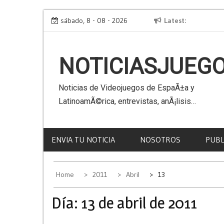
Skip
acle
Virtual Kaiju 3D
sábado, 8 - 08 - 2026
Latest
to
content
NOTICIASJUEG
Noticias de Videojuegos de EspaÃ±a y
LatinoamÃ©rica, entrevistas, anÃ¡lisis…
ENVIA TU NOTICIA
NOSOTROS
PUBL
Home
2011
Abril
13
Día:
13 de abril de 2011