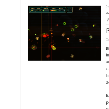
gu
B
O
B
i
a
c
f
d
B
p
a