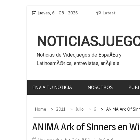
Skip
Virtual Kaiju 3D
jueves, 6 - 08 - 2026
Latest
to
content
NOTICIASJUEG
Noticias de Videojuegos de EspaÃ±a y
LatinoamÃ©rica, entrevistas, anÃ¡lisis…
ENVIA TU NOTICIA
NOSOTROS
PUBL
Home
2011
Julio
6
ANIMA Ark Of Sin
ANIMA Ark of Sinners en W
On
miércoles, 6 - 07 - 2011
By
AgeR