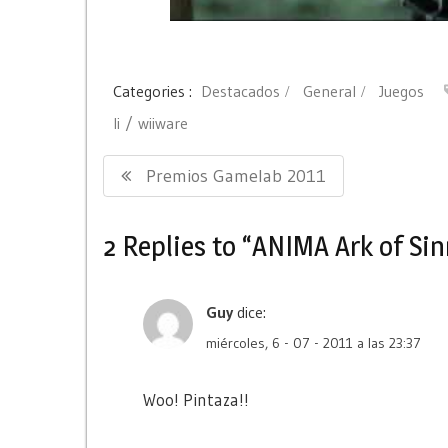
Categories :
Destacados
General
Juegos
li
wiiware
Navegación
Previous
Premios Gamelab 2011
de
Post:
entradas
2 Replies to “ANIMA Ark of Si
Guy
dice:
miércoles, 6 - 07 - 2011 a las 23:37
Woo! Pintaza!!