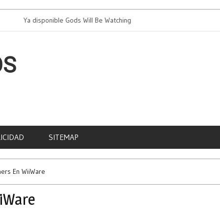
Ya disponible Gods Will Be Watching
PAD celebra
OS
ICIDAD
SITEMAP
ners En WiiWare
iiWare