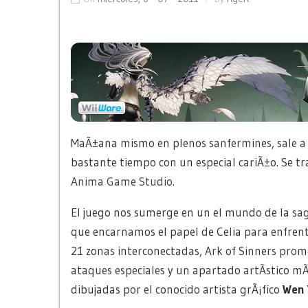
MaÃ±ana mismo en plenos sanfermines, sale a l
bastante tiempo con un especial cariÃ±o. Se t
Anima Game Studio
.
El juego nos sumerge en un el mundo de la sa
que encarnamos el papel de Celia para enfre
21 zonas interconectadas, Ark of Sinners pro
ataques especiales y un apartado artÃ­stico m
dibujadas por el conocido artista grÃ¡fico
Wen 