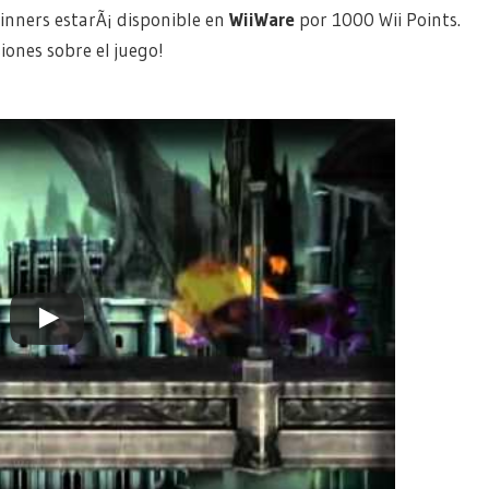
inners estarÃ¡ disponible en
WiiWare
por 1000 Wii Points.
ones sobre el juego!