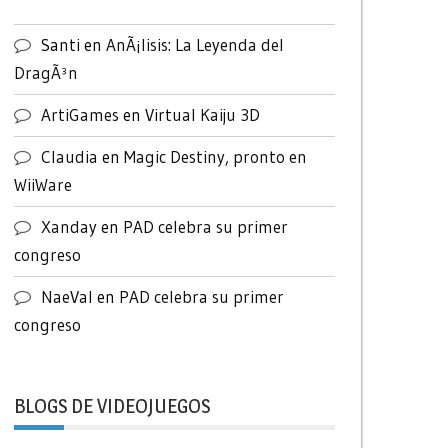
Santi
en
AnÃ¡lisis: La Leyenda del
DragÃ³n
ArtiGames
en
Virtual Kaiju 3D
Claudia
en
Magic Destiny, pronto en
WiiWare
Xanday
en
PAD celebra su primer
congreso
NaeVal
en
PAD celebra su primer
congreso
BLOGS DE VIDEOJUEGOS