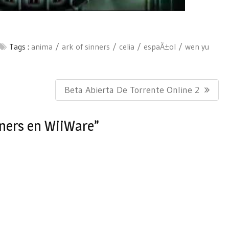
Tags :
anima
ark of sinners
celia
espaÃ±ol
wen yu
Next
Beta Abierta De Torrente Online 2
Post:
nners en WiiWare”