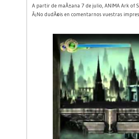
A partir de maÃ±ana 7 de julio, ANIMA Ark of S
Â¡No dudÃ©is en comentarnos vuestras impresi