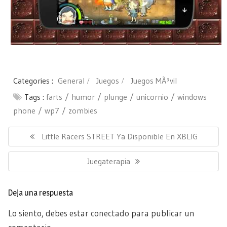
Categories :
General
Juegos
Juegos MÃ³vil
Tags :
farts
humor
plunge
unicornio
windows
phone
wp7
zombies
Navegación
de
Previous
Little Racers STREET Ya Disponible En XBLIG
entradas
Post:
Next
Juegaterapia
Post:
Deja una respuesta
Lo siento, debes estar
conectado
para publicar un