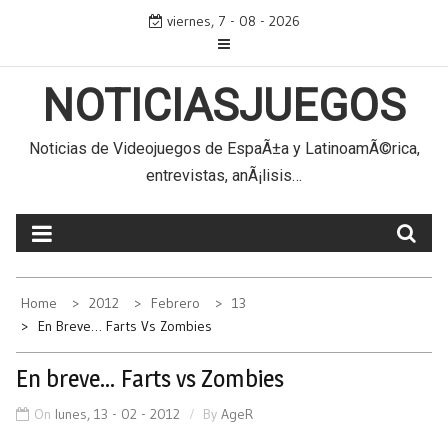
Skip
viernes, 7 - 08 - 2026
to
content
NOTICIASJUEGOS
Noticias de Videojuegos de EspaÃ±a y LatinoamÃ©rica,
entrevistas, anÃ¡lisis…
Home
2012
Febrero
13
En Breve… Farts Vs Zombies
En breve… Farts vs Zombies
On
lunes, 13 - 02 - 2012
By
AgeR