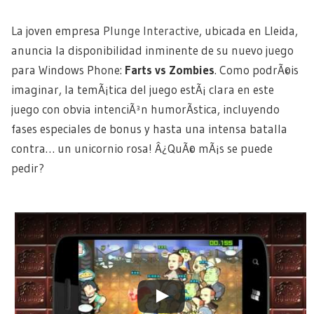
La joven empresa
Plunge Interactive
, ubicada en Lleida,
anuncia la disponibilidad inminente de su nuevo juego
para Windows Phone:
Farts vs Zombies
. Como podrÃ©is
imaginar, la temÃ¡tica del juego estÃ¡ clara en este
juego con obvia intenciÃ³n humorÃ­stica, incluyendo
fases especiales de bonus y hasta una intensa batalla
contra… un unicornio rosa! Â¿QuÃ© mÃ¡s se puede
pedir?