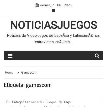
Skip
viernes, 7 - 08 - 2026
to
content
NOTICIASJUEGOS
Noticias de Videojuegos de EspaÃ±a y LatinoamÃ©rica,
entrevistas, anÃ¡lisis…
Home
Gamescom
Etiqueta:
gamescom
Categories :
General
Juegos
Tags :