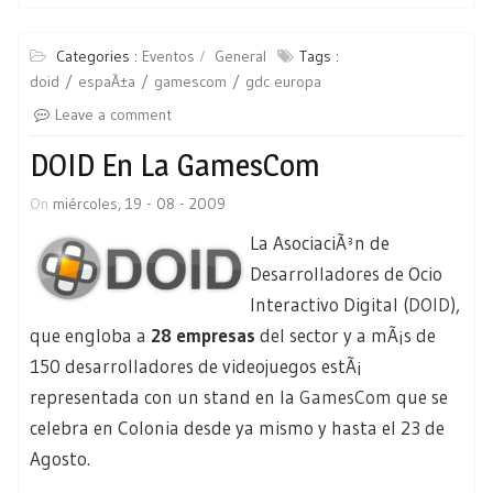
Categories :
Eventos
General
Tags :
doid
espaÃ±a
gamescom
gdc europa
Leave a comment
DOID En La GamesCom
On
miércoles, 19 - 08 - 2009
La AsociaciÃ³n de
Desarrolladores de Ocio
Interactivo Digital (
DOID
),
que engloba a
28 empresas
del sector y a mÃ¡s de
150 desarrolladores de videojuegos estÃ¡
representada con un stand en la
GamesCom
que se
celebra en Colonia desde ya mismo y hasta el 23 de
Agosto.