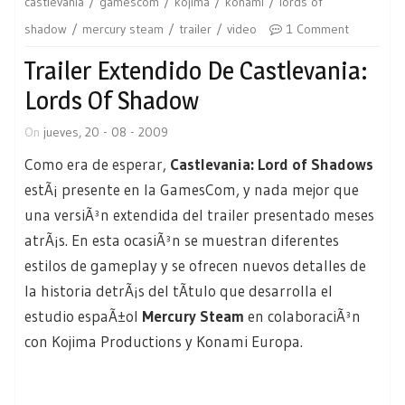
castlevania
gamescom
kojima
konami
lords of
shadow
mercury steam
trailer
video
1 Comment
Trailer Extendido De Castlevania:
Lords Of Shadow
On
jueves, 20 - 08 - 2009
Como era de esperar,
Castlevania: Lord of Shadows
estÃ¡ presente en la GamesCom, y nada mejor que
una versiÃ³n extendida del trailer presentado meses
atrÃ¡s. En esta ocasiÃ³n se muestran diferentes
estilos de gameplay y se ofrecen nuevos detalles de
la historia detrÃ¡s del tÃ­tulo que desarrolla el
estudio espaÃ±ol
Mercury Steam
en colaboraciÃ³n
con Kojima Productions y Konami Europa.