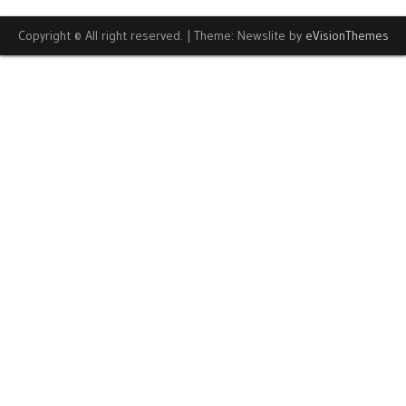
Copyright © All right reserved.
|
Theme: Newslite by
eVisionThemes