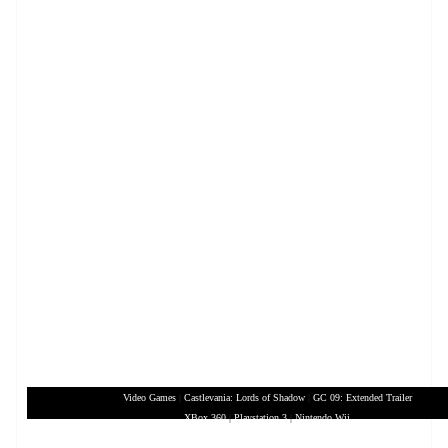
Video Games
|
Castlevania: Lords of Shadow
|
GC 09: Extended Trailer
XBox 360
|
Playstation 3
|
Nintendo Wii