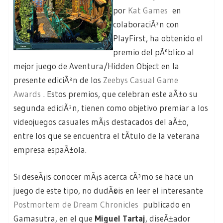
por
Kat Games
en
colaboraciÃ³n con
PlayFirst, ha obtenido el
premio del pÃºblico al
mejor juego de Aventura/Hidden Object en la
presente ediciÃ³n de los
Zeebys Casual Game
Awards
. Estos premios, que celebran este aÃ±o su
segunda ediciÃ³n, tienen como objetivo premiar a los
videojuegos casuales mÃ¡s destacados del aÃ±o,
entre los que se encuentra el tÃ­tulo de la veterana
empresa espaÃ±ola.
Si deseÃ¡is conocer mÃ¡s acerca cÃ³mo se hace un
juego de este tipo, no dudÃ©is en leer el interesante
Postmortem de Dream Chronicles
publicado en
Gamasutra, en el que
Miguel Tartaj
, diseÃ±ador