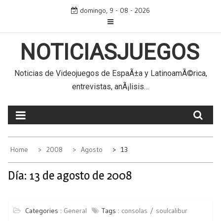
Skip
domingo, 9 - 08 - 2026
to
content
NOTICIASJUEGOS
Noticias de Videojuegos de EspaÃ±a y LatinoamÃ©rica,
entrevistas, anÃ¡lisis…
Home
2008
Agosto
13
Día:
13 de agosto de 2008
Categories :
General
Tags :
consolas
soulcalibur