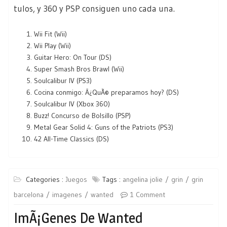
tulos, y 360 y PSP consiguen uno cada una.
Wii Fit (Wii)
Wii Play (Wii)
Guitar Hero: On Tour (DS)
Super Smash Bros Brawl (Wii)
Soulcalibur IV (PS3)
Cocina conmigo: Â¿QuÃ© preparamos hoy? (DS)
Soulcalibur IV (Xbox 360)
Buzz! Concurso de Bolsillo (PSP)
Metal Gear Solid 4: Guns of the Patriots (PS3)
42 All-Time Classics (DS)
Categories :
Juegos
Tags :
angelina jolie
grin
grin
barcelona
imagenes
wanted
1 Comment
ImÃ¡genes De Wanted