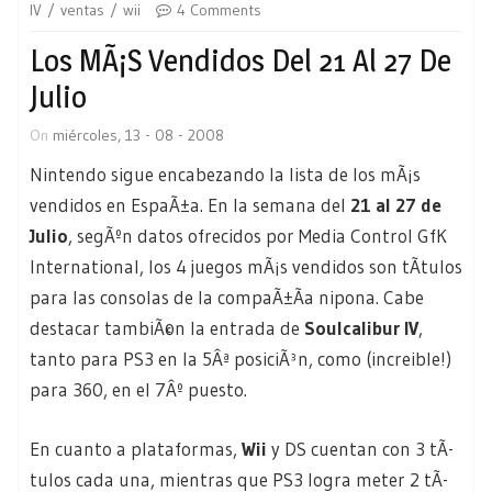
IV
ventas
wii
4 Comments
Los MÃ¡s Vendidos Del 21 Al 27 De
Julio
On
miércoles, 13 - 08 - 2008
Nintendo sigue encabezando la lista de los mÃ¡s
vendidos en EspaÃ±a. En la semana del
21 al 27 de
Julio
, segÃºn datos ofrecidos por Media Control GfK
International, los 4 juegos mÃ¡s vendidos son tÃ­tulos
para las consolas de la compaÃ±Ã­a nipona. Cabe
destacar tambiÃ©n la entrada de
Soulcalibur IV
,
tanto para PS3 en la 5Âª posiciÃ³n, como (increible!)
para 360, en el 7Âº puesto.
En cuanto a plataformas,
Wii
y DS cuentan con 3 tÃ­
tulos cada una, mientras que PS3 logra meter 2 tÃ­