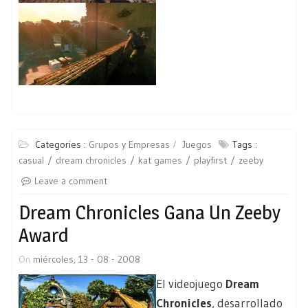
Categories :
Grupos y Empresas
Juegos
Tags :
casual
dream chronicles
kat games
playfirst
zeeby
Leave a comment
Dream Chronicles Gana Un Zeeby
Award
On
miércoles, 13 - 08 - 2008
El videojuego
Dream
Chronicles
, desarrollado