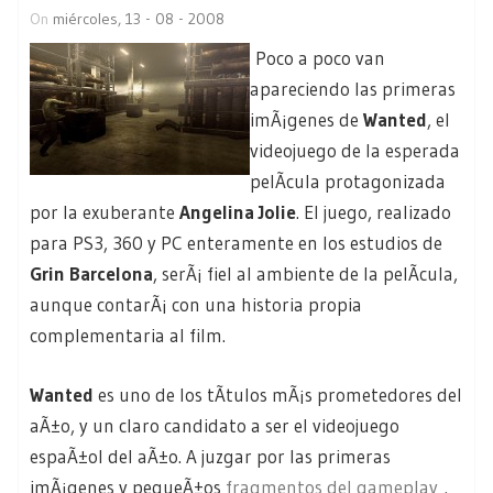
On
miércoles, 13 - 08 - 2008
Poco a poco van
apareciendo las primeras
imÃ¡genes de
Wanted
, el
videojuego de la esperada
pelÃ­cula protagonizada
por la exuberante
Angelina Jolie
. El juego, realizado
para PS3, 360 y PC enteramente en los estudios de
Grin Barcelona
, serÃ¡ fiel al ambiente de la pelÃ­cula,
aunque contarÃ¡ con una historia propia
complementaria al film.
Wanted
es uno de los tÃ­tulos mÃ¡s prometedores del
aÃ±o, y un claro candidato a ser el videojuego
espaÃ±ol del aÃ±o. A juzgar por las primeras
imÃ¡genes y pequeÃ±os
fragmentos del gameplay
,