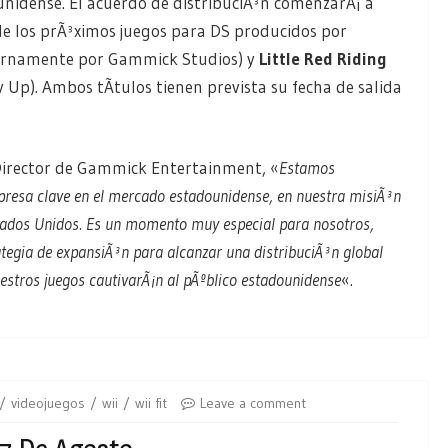
nidense. El acuerdo de distribuciÃ³n comenzarÃ¡ a
 de los prÃ³ximos juegos para DS producidos por
ternamente por Gammick Studios) y
Little Red Riding
 Up). Ambos tÃ­tulos tienen prevista su fecha de salida
Director de Gammick Entertainment, «
Estamos
presa clave en el mercado estadounidense, en nuestra misiÃ³n
stados Unidos. Es un momento muy especial para nosotros,
tegia de expansiÃ³n para alcanzar una distribuciÃ³n global
uestros juegos cautivarÃ¡n al pÃºblico estadounidense
«.
videojuegos
wii
wii fit
Leave a comment