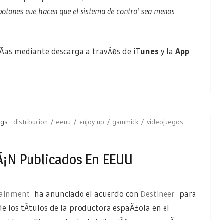
 botones que hacen que el sistema de control sea menos
 dÃ­as mediante descarga a travÃ©s de
iTunes
y la
App
ags :
distribucion
eeuu
enjoy up
gammick
videojuegos
Ã¡n Publicados En EEUU
ainment
ha anunciado el acuerdo con
Destineer
para
de los tÃ­tulos de la productora espaÃ±ola en el