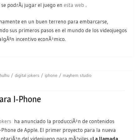
o se podrÃ¡ jugar el juego en
esta web
.
timamente en un buen terreno para embarcarse,
ndo sus primeros pasos en el mundo de los videojuegos
 algÃºn incentivo econÃ³mico.
hulhu
digital jokers
iphone
mayhem studio
Para I-Phone
Jokers
ha anunciado la producciÃ³n de contenidos
-Phone de Apple. El primer proyecto para la nueva
ptaciÃ³n del videojuego para mÃ³viles «
La llamada