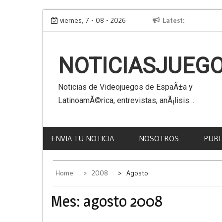
Skip
Virtual Kaiju 3D
viernes, 7 - 08 - 2026
Latest
Ya 
to
content
NOTICIASJUEG
Noticias de Videojuegos de EspaÃ±a y
LatinoamÃ©rica, entrevistas, anÃ¡lisis…
ENVIA TU NOTICIA
NOSOTROS
PUBL
Home
2008
Agosto
Mes:
agosto 2008