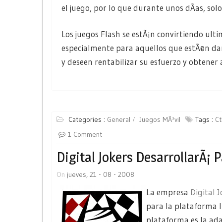
el juego, por lo que durante unos dÃ­as, sol
Los juegos Flash se estÃ¡n convirtiendo ul
especialmente para aquellos que estÃ©n da
y deseen rentabilizar su esfuerzo y obtener
Categories :
General
Juegos MÃ³vil
Tags :
Ct
1 Comment
Digital Jokers DesarrollarÃ¡ 
On
jueves, 21 - 08 - 2008
La empresa
Digital 
para la plataforma I
plataforma es la ada