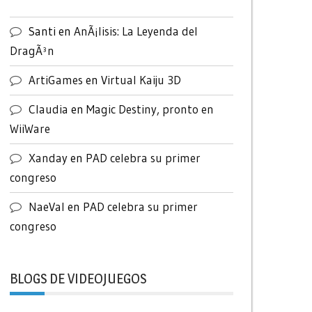
Santi
en
AnÃ¡lisis: La Leyenda del
DragÃ³n
ArtiGames
en
Virtual Kaiju 3D
Claudia
en
Magic Destiny, pronto en
WiiWare
Xanday
en
PAD celebra su primer
congreso
NaeVal
en
PAD celebra su primer
congreso
BLOGS DE VIDEOJUEGOS