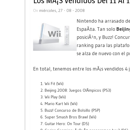
Los MÃ¡s Vendidos Del 11 Al 
On
miércoles, 27 - 08 - 2008
Nintendo ha arrasado de
EspaÃ±a. Tan solo
Beijin
posiciÃ³n, y Buzz! Concur
ranking para las plataf
se alza de nuevo con el 
En total, tenemos entre los mÃ¡s vendidos 4 j
Wii Fit (Wii)
Beijing 2008: Juegos OlÃ­mpicos (PS3)
Wii Play (Wii)
Mario Kart Wii (Wii)
Buzz! Concurso de Bolsillo (PSP)
Super Smash Bros Brawl (Wii)
Guitar Hero: On Tour (DS)