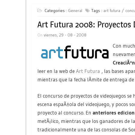
Categories :
General
Tags :
art futura
conc
Art Futura 2008: Proyectos
On
viernes, 29 - 08 - 2008
Con mucho
nuevament
CreaciÃ³n
leer en la web de
Art Futura
, las bases ap
mientras que la fecha lÃ­mite de entrega de
El concurso de proyectos de videojuegos se
escena espaÃ±ola del videojuego, y pocos s
proyecto al concurso. En
anteriores edicio
metÃ¡lico, mientras que los ganadores de las
tradicionalmente una de las consolas de So