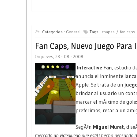
Categories :
General
Tags :
chapas
fan caps
Fan Caps, Nuevo Juego Para 
On
jueves, 28 - 08 - 2008
Interactive Fan
, estudio d
anuncia el inminente lanz
Apple. Se trata de un
jueg
brindar al usuario un contr
marcar el mÃ¡ximo de goles 
preferimos, retar a un ami
SegÃºn
Miguel Murat
, dis
mercado un videojuego que estÃ¡ hecho pensando des