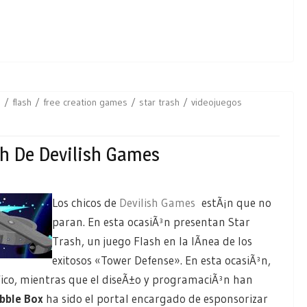
h
flash
free creation games
star trash
videojuegos
sh De Devilish Games
Los chicos de
Devilish Games
estÃ¡n que no
paran. En esta ocasiÃ³n presentan Star
Trash, un juego Flash en la lÃ­nea de los
exitosos «Tower Defense». En esta ocasiÃ³n,
fico, mientras que el diseÃ±o y programaciÃ³n han
bble Box
ha sido el portal encargado de esponsorizar