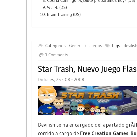
Cocina Conmigo: Â¿QuÃ© preparamos hoy? (DS)
Wall-E (DS)
Brain Training (DS)
Categories :
General
Juegos
Tags :
devilis
3 Comments
Star Trash, Nuevo Juego Fla
On
lunes, 25 - 08 - 2008
Devilish se ha encargado del apartado grÃ¡
corrido a cargo de
Free Creation Games
.
Bu