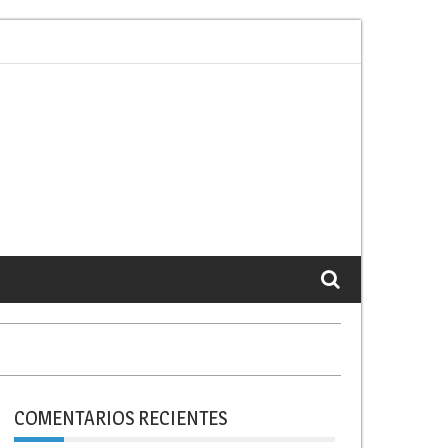
rimer congreso
Arson & Plunder, vuelta a los c
COMENTARIOS RECIENTES