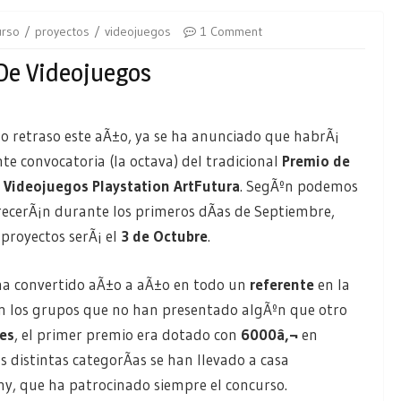
urso
proyectos
videojuegos
1 Comment
 De Videojuegos
 retraso este aÃ±o, ya se ha anunciado que habrÃ¡
e convocatoria (la octava) del tradicional
Premio de
 Videojuegos Playstation ArtFutura
. SegÃºn podemos
arecerÃ¡n durante los primeros dÃ­as de Septiembre,
 proyectos serÃ¡ el
3 de Octubre
.
 ha convertido aÃ±o a aÃ±o en todo un
referente
en la
on los grupos que no han presentado algÃºn que otro
nes
, el primer premio era dotado con
6000â‚¬
en
 distintas categorÃ­as se han llevado a casa
ny, que ha patrocinado siempre el concurso.