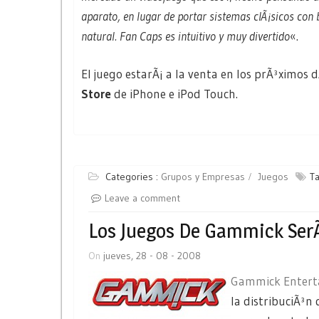
aparato, en lugar de portar sistemas clÃ¡sicos con
natural. Fan Caps es intuitivo y muy divertido
«.
El juego estarÃ¡ a la venta en los prÃ³ximos
Store
de iPhone e iPod Touch.
Categories :
Grupos y Empresas
Juegos
T
Leave a comment
Los Juegos De Gammick Ser
On
jueves, 28 - 08 - 2008
Gammick Entert
la distribuciÃ³n 