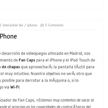
interactive fan
iphone
5 Comments
IPhone
e desarrollo de videojuegos afincado en Madrid, nos
amiento de
Fan Caps
para el iPhone y el iPod Touch de
o de chapas
que aprovecharÃ¡ la pantalla tÃ¡ctil para
ol muy intuitivo. Nuestro objetivo no serÃ¡ otro que
posible para derrotar a la mÃ¡quina o, si lo
go via
Wi-Fi
.
eÃ±ador de Fan Caps, «
Estamos muy contentos de sacar al
de el principio en las capacidades de control Ãºnicas del