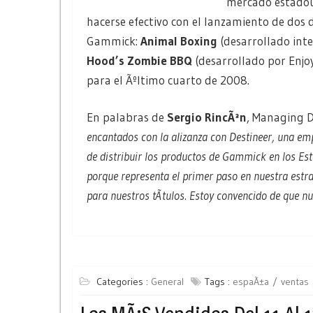
mercado estadou
hacerse efectivo con el lanzamiento de dos
Gammick:
Animal Boxing
(desarrollado in
Hood’s Zombie BBQ
(desarrollado por Enjoy
para el Ãºltimo cuarto de 2008.
En palabras de
Sergio RincÃ³n
, Managing 
encantados con la alizanza con Destineer, una em
de distribuir los productos de Gammick en los E
porque representa el primer paso en nuestra estra
para nuestros tÃ­tulos. Estoy convencido de que n
Categories :
General
Tags :
espaÃ±a
ventas