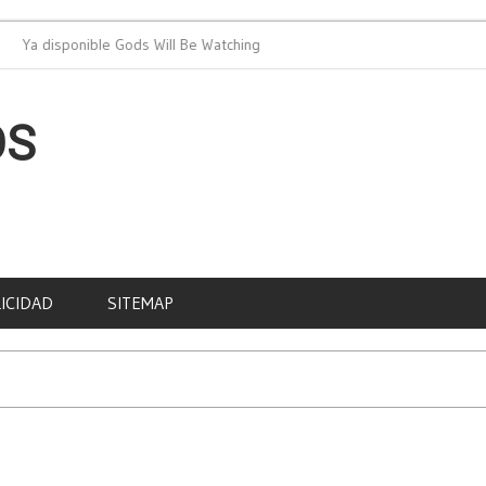
disponible Gods Will Be Watching
PAD celebra su p
OS
ICIDAD
SITEMAP