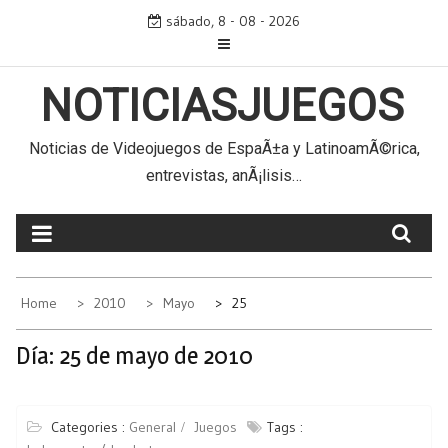
Skip
sábado, 8 - 08 - 2026
to
content
NOTICIASJUEGOS
Noticias de Videojuegos de EspaÃ±a y LatinoamÃ©rica,
entrevistas, anÃ¡lisis…
Home
2010
Mayo
25
Día:
25 de mayo de 2010
Categories :
General
Juegos
Tags :