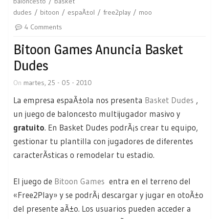
baloncesto
basket
dudes
bitoon
espaÃ±ol
free2play
moo
4 Comments
Bitoon Games Anuncia Basket
Dudes
On
martes, 25 - 05 - 2010
La empresa espaÃ±ola nos presenta
Basket Dudes
,
un juego de baloncesto multijugador masivo y
gratuito
. En Basket Dudes podrÃ¡s crear tu equipo,
gestionar tu plantilla con jugadores de diferentes
caracterÃ­sticas o remodelar tu estadio.
El juego de
Bitoon Games
entra en el terreno del
«Free2Play» y se podrÃ¡ descargar y jugar en otoÃ±o
del presente aÃ±o. Los usuarios pueden acceder a