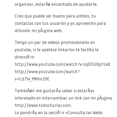
organizar, estarÃ© encantado de ayudarte.
Creo que puede ser bueno para ambos, tu
contactas con tus usuarios y yo aprovecho para
difundir mi pÃ¡gina web.
Tengo un par de videos promocionales en
youtube, si te apetece linkarlos te facilito la
direcciÃ³n:
http://www.youtube.com/watch?v=IqEOUBpYla8
http://www.youtube.com/watch?
v=Cd7W_MMm29E
TambiÃ©n me gustarÃ­a saber si estarÃ­as
interesado en intercambiar un link con mi pÃ¡gina
http://www.todocharlas.com
.
Lo pondrÃ­a en la secciÃ³n «Consulta las Webs