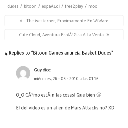
dudes
bitoon
espaÃ±ol
free2play
moo
Navegación
de
Previous
The Westerner, Proximamente En WiiWare
entradas
Post:
Next
Cute Cloud, Aventura EcolÃ³gica A La Venta
Post:
4 Replies to “Bitoon Games anuncia Basket Dudes”
Guy
dice:
miércoles, 26 - 05 - 2010 a las 01:16
O_O CÃ³mo estÃ¡n las cosas! Que bien 🙂
El del video es un alien de Mars Attacks no? XD