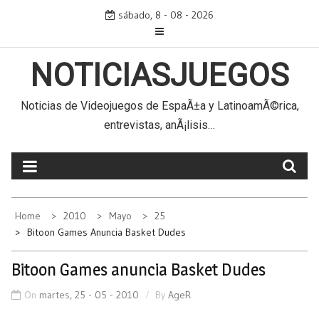
Skip
sábado, 8 - 08 - 2026
to
content
NOTICIASJUEGOS
Noticias de Videojuegos de EspaÃ±a y LatinoamÃ©rica,
entrevistas, anÃ¡lisis…
Home
2010
Mayo
25
Bitoon Games Anuncia Basket Dudes
Bitoon Games anuncia Basket Dudes
On
martes, 25 - 05 - 2010
By
AgeR