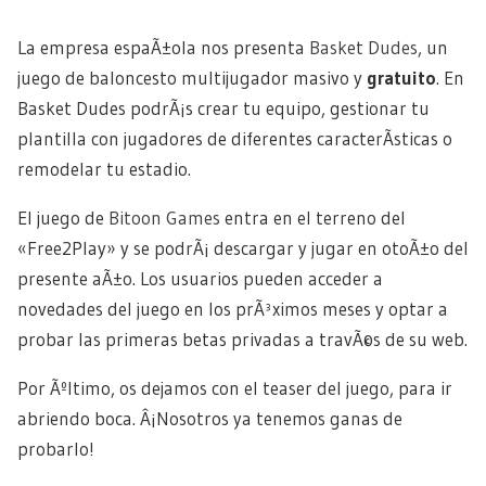
La empresa espaÃ±ola nos presenta
Basket Dudes
, un
juego de baloncesto multijugador masivo y
gratuito
. En
Basket Dudes podrÃ¡s crear tu equipo, gestionar tu
plantilla con jugadores de diferentes caracterÃ­sticas o
remodelar tu estadio.
El juego de
Bitoon Games
entra en el terreno del
«Free2Play» y se podrÃ¡ descargar y jugar en otoÃ±o del
presente aÃ±o. Los usuarios pueden acceder a
novedades del juego en los prÃ³ximos meses y optar a
probar las primeras betas privadas a travÃ©s de su web.
Por Ãºltimo, os dejamos con el teaser del juego, para ir
abriendo boca. Â¡Nosotros ya tenemos ganas de
probarlo!