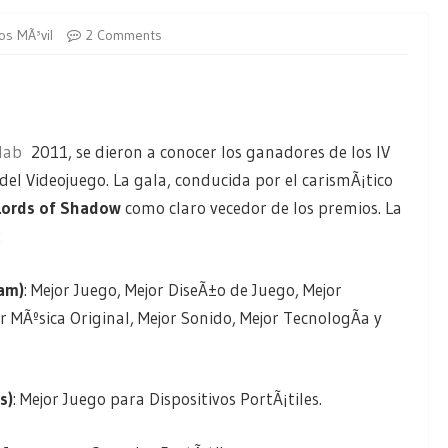
os MÃ³vil
2 Comments
lab
2011, se dieron a conocer los ganadores de los IV
el Videojuego. La gala, conducida por el carismÃ¡tico
 Lords of Shadow
como claro vecedor de los premios. La
:
am)
: Mejor Juego, Mejor DiseÃ±o de Juego, Mejor
or MÃºsica Original, Mejor Sonido, Mejor TecnologÃ­a y
s)
: Mejor Juego para Dispositivos PortÃ¡tiles.