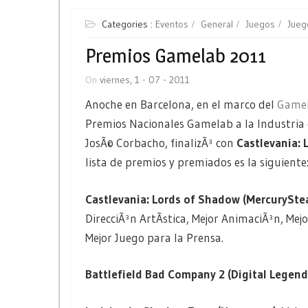
Categories :
Eventos
General
Juegos
Jueg
Premios Gamelab 2011
On
viernes, 1 - 07 - 2011
Anoche en Barcelona, en el marco del
Game
Premios Nacionales Gamelab a la Industria d
JosÃ© Corbacho, finalizÃ³ con
Castlevania:
lista de premios y premiados es la siguiente
Castlevania: Lords of Shadow (MercurySte
DirecciÃ³n ArtÃ­stica, Mejor AnimaciÃ³n, Mej
Mejor Juego para la Prensa.
Battlefield Bad Company 2 (Digital Legend