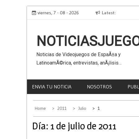
Skip
acle
Virtual Kaiju 3D
viernes, 7 - 08 - 2026
Latest
to
content
NOTICIASJUEG
Noticias de Videojuegos de EspaÃ±a y
LatinoamÃ©rica, entrevistas, anÃ¡lisis…
ENVIA TU NOTICIA
NOSOTROS
PUBL
Home
2011
Julio
1
Día:
1 de julio de 2011