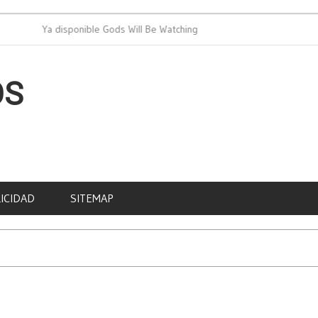
Ya disponible Gods Will Be Watching
PAD cel
OS
ICIDAD
SITEMAP