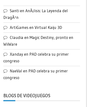
Santi
en
AnÃ¡lisis: La Leyenda del
DragÃ³n
ArtiGames
en
Virtual Kaiju 3D
Claudia
en
Magic Destiny, pronto en
WiiWare
Xanday
en
PAD celebra su primer
congreso
NaeVal
en
PAD celebra su primer
congreso
BLOGS DE VIDEOJUEGOS