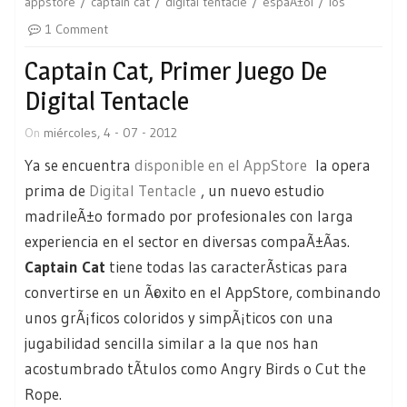
appstore
captain cat
digital tentacle
espaÃ±ol
ios
1 Comment
Captain Cat, Primer Juego De
Digital Tentacle
On
miércoles, 4 - 07 - 2012
Ya se encuentra
disponible en el AppStore
la opera
prima de
Digital Tentacle
, un nuevo estudio
madrileÃ±o formado por profesionales con larga
experiencia en el sector en diversas compaÃ±Ã­as.
Captain Cat
tiene todas las caracterÃ­sticas para
convertirse en un Ã©xito en el AppStore, combinando
unos grÃ¡ficos coloridos y simpÃ¡ticos con una
jugabilidad sencilla similar a la que nos han
acostumbrado tÃ­tulos como Angry Birds o Cut the
Rope.