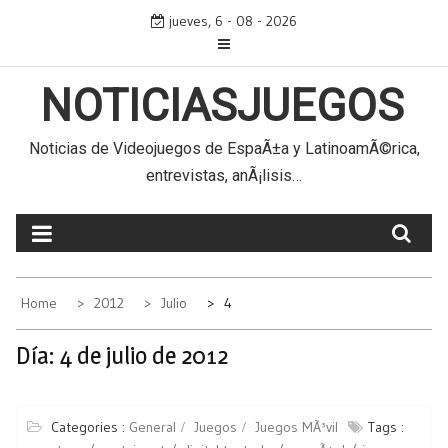
Skip
jueves, 6 - 08 - 2026
to
content
NOTICIASJUEGOS
Noticias de Videojuegos de EspaÃ±a y LatinoamÃ©rica,
entrevistas, anÃ¡lisis…
Home
2012
Julio
4
Día:
4 de julio de 2012
Categories :
General
Juegos
Juegos MÃ³vil
Tags :