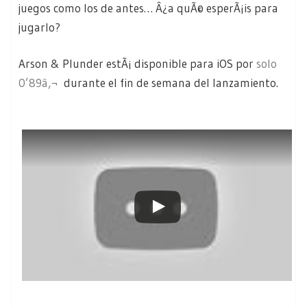
juegos como los de antes… Â¿a quÃ© esperÃ¡is para
jugarlo?
Arson & Plunder estÃ¡ disponible para iOS por
solo
0’89â‚¬
durante el fin de semana del lanzamiento.