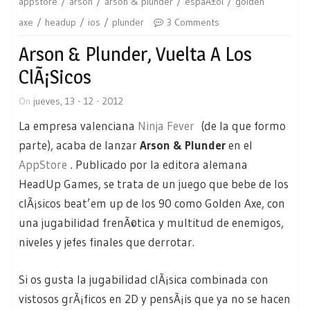
appstore
arson
arson & plunder
espaÃ±ol
golden
axe
headup
ios
plunder
3 Comments
Arson & Plunder, Vuelta A Los
ClÃ¡sicos
On
jueves, 13 - 12 - 2012
La empresa valenciana
Ninja Fever
(de la que formo
parte), acaba de lanzar
Arson & Plunder
en el
AppStore
. Publicado por la editora alemana
HeadUp Games, se trata de un juego que bebe de los
clÃ¡sicos beat’em up de los 90 como Golden Axe, con
una jugabilidad frenÃ©tica y multitud de enemigos,
niveles y jefes finales que derrotar.
Si os gusta la jugabilidad clÃ¡sica combinada con
vistosos grÃ¡ficos en 2D y pensÃ¡is que ya no se hacen