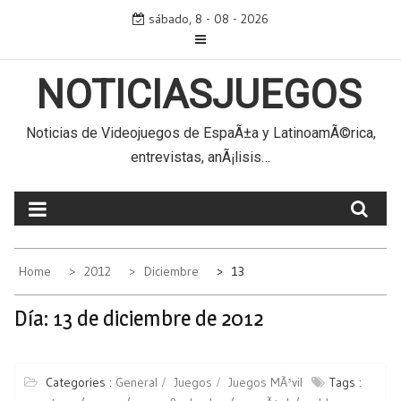
Skip
sábado, 8 - 08 - 2026
to
content
NOTICIASJUEGOS
Noticias de Videojuegos de EspaÃ±a y LatinoamÃ©rica,
entrevistas, anÃ¡lisis…
Home
2012
Diciembre
13
Día:
13 de diciembre de 2012
Categories :
General
Juegos
Juegos MÃ³vil
Tags :