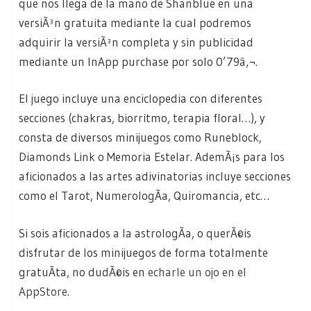
que nos llega de la mano de Shanblue en una
versiÃ³n gratuita mediante la cual podremos
adquirir la versiÃ³n completa y sin publicidad
mediante un InApp purchase por solo 0’79â‚¬.
El juego incluye una enciclopedia con diferentes
secciones (chakras, biorritmo, terapia floral…), y
consta de diversos minijuegos como Runeblock,
Diamonds Link o Memoria Estelar. AdemÃ¡s para los
aficionados a las artes adivinatorias incluye secciones
como el Tarot, NumerologÃ­a, Quiromancia, etc…
Si sois aficionados a la astrologÃ­a, o querÃ©is
disfrutar de los minijuegos de forma totalmente
gratuÃ­ta, no dudÃ©is en
echarle un ojo en el
AppStore
.