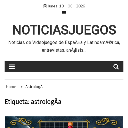
Skip
lunes, 10 - 08 - 2026
to
content
NOTICIASJUEGOS
Noticias de Videojuegos de EspaÃ±a y LatinoamÃ©rica,
entrevistas, anÃ¡lisis…
Home
AstrologÃ­a
Etiqueta:
astrologÃ­a