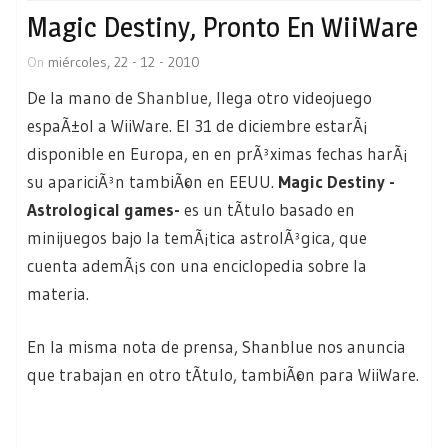
Magic Destiny, Pronto En WiiWare
On
miércoles, 22 - 12 - 2010
De la mano de
Shanblue
, llega otro videojuego
espaÃ±ol a WiiWare. El 31 de diciembre estarÃ¡
disponible en Europa, en en prÃ³ximas fechas harÃ¡
su apariciÃ³n tambiÃ©n en EEUU.
Magic Destiny -
Astrological games-
es un tÃ­tulo basado en
minijuegos bajo la temÃ¡tica astrolÃ³gica, que
cuenta ademÃ¡s con una enciclopedia sobre la
materia.
En la misma nota de prensa, Shanblue nos anuncia
que trabajan en otro tÃ­tulo, tambiÃ©n para WiiWare.