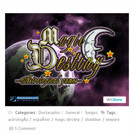
Categories :
Destacados
General
Juegos
Tags :
astrologÃ­a
espaÃ±ol
magic destiny
shanblue
wiiware
1 Comment