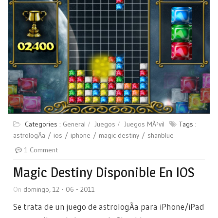
Categories :
General
Juegos
Juegos MÃ³vil
Tags :
astrologÃ­a
ios
iphone
magic destiny
shanblue
1 Comment
Magic Destiny Disponible En IOS
On
domingo, 12 - 06 - 2011
Se trata de un juego de astrologÃ­a para iPhone/iPad