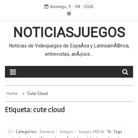
Skip
domingo, 9 - 08 - 2026
to
content
NOTICIASJUEGOS
Noticias de Videojuegos de EspaÃ±a y LatinoamÃ©rica,
entrevistas, anÃ¡lisis…
Home
Cute Cloud
Etiqueta:
cute cloud
Categories :
General
Juegos
Juegos MÃ³vil
Tags :