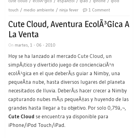
cute cloud
ecolÃ³gico
espaÃ±ol
ipad
iphone
ipod
touch
medio ambiente
ninja fever
1 Comment
Cute Cloud, Aventura EcolÃ³gica A
La Venta
On
martes, 1 - 06 - 2010
Hoy se ha lanzado al mercado
Cute Cloud
, un
simpÃ¡tico y divertido juego de concienciaciÃ³n
ecolÃ³gica en el que deberÃ¡s guiar a Nimby, una
pequeÃ±a nube, hasta diversos lugares del planeta
necesitados de lluvia. DeberÃ¡s hacer crecer a Nimby
capturando nubes mÃ¡s pequeÃ±as y huyendo de las
grandes hasta llegar a tu objetivo. Por
solo 0,79â‚¬
,
Cute Cloud
se encuentra ya disponible para
iPhone/iPod Touch/iPad.