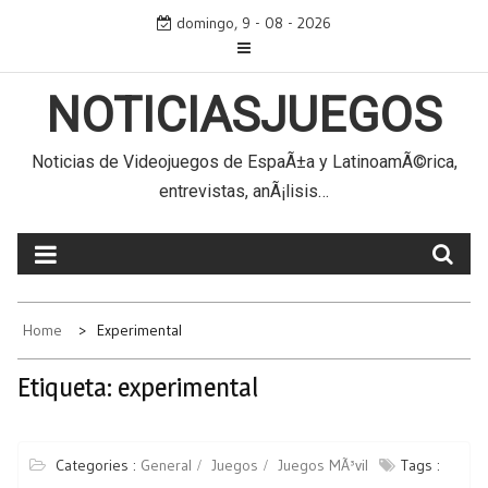
Skip
domingo, 9 - 08 - 2026
to
content
NOTICIASJUEGOS
Noticias de Videojuegos de EspaÃ±a y LatinoamÃ©rica,
entrevistas, anÃ¡lisis…
Home
Experimental
Etiqueta:
experimental
Categories :
General
Juegos
Juegos MÃ³vil
Tags :