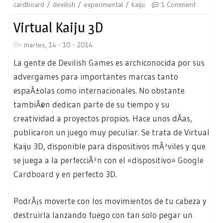
cardboard
devilish
experimental
kaiju
1 Comment
Virtual Kaiju 3D
On
martes, 14 - 10 - 2014
La gente de
Devilish Games
es archiconocida por sus
advergames para importantes marcas tanto
espaÃ±olas como internacionales. No obstante
tambiÃ©n dedican parte de su tiempo y su
creatividad a proyectos propios. Hace unos dÃ­as,
publicaron un juego muy peculiar. Se trata de Virtual
Kaiju 3D, disponible para dispositivos mÃ³viles y que
se juega a la perfecciÃ³n con el «dispositivo»
Google
Cardboard
y en perfecto 3D.
PodrÃ¡s moverte con los movimientos de tu cabeza y
destruirla lanzando fuego con tan solo pegar un