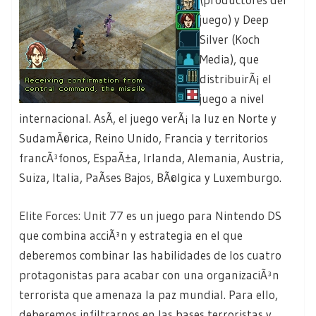
juego) y Deep
Silver (Koch
Media), que
distribuirÃ¡ el
juego a nivel
internacional. AsÃ­, el juego verÃ¡ la luz en Norte y
SudamÃ©rica, Reino Unido, Francia y territorios
francÃ³fonos, EspaÃ±a, Irlanda, Alemania, Austria,
Suiza, Italia, PaÃ­ses Bajos, BÃ©lgica y Luxemburgo.
Elite Forces: Unit 77
es un juego para Nintendo DS
que combina acciÃ³n y estrategia en el que
deberemos combinar las habilidades de los cuatro
protagonistas para acabar con una organizaciÃ³n
terrorista que amenaza la paz mundial. Para ello,
deberemos infiltrarnos en las bases terroristas y