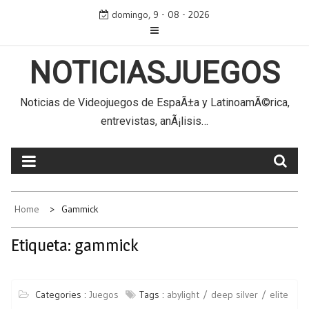
Skip
domingo, 9 - 08 - 2026
to
content
NOTICIASJUEGOS
Noticias de Videojuegos de EspaÃ±a y LatinoamÃ©rica,
entrevistas, anÃ¡lisis…
Home
Gammick
Etiqueta:
gammick
Categories :
Juegos
Tags :
abylight
deep silver
elite