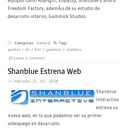
equipos como Abylight, EnjoyUp, Shanblue y ahora
Freedom Factory, ademÃ¡s de su estudio de
desarrollo interno, Gammick Studios.
Categories :
General
Tags :
ajedrez
ds
fritz
gammick
shanblue
Leave a comment
Shanblue Estrena Web
On
miércoles, 21 - 05 - 2008
Shanblue
Interactive
estrena su
nueva web, en la que podemos ver su primer
videojuego en desarrollo.