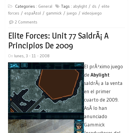
Categories :
General
Tags :
abylight
ds
elite
forces
espaÃ±ol
gammick
juego
videojuego
2 Comments
Elite Forces: Unit 77 SaldrÃ¡ A
Principios De 2009
On
lunes, 3 - 11 - 2008
El prÃ³ximo juego
de
Abylight
saldrÃ¡ a la venta
en el primer
cuarto de 2009.
AsÃ­ lo han
anunciado
Gammick
(productores del