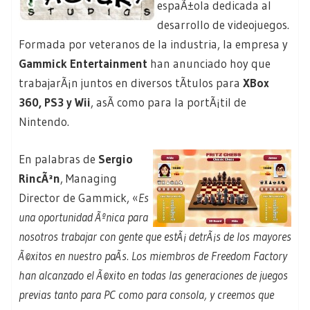
espaÃ±ola dedicada al
desarrollo de videojuegos.
Formada por veteranos de la industria, la empresa y
Gammick Entertainment
han anunciado hoy que
trabajarÃ¡n juntos en diversos tÃ­tulos para
XBox
360, PS3 y Wii
, asÃ­ como para la portÃ¡til de
Nintendo.
En palabras de
Sergio
RincÃ³n
, Managing
Director de Gammick, «
Es
una oportunidad Ãºnica para
nosotros trabajar con gente que estÃ¡ detrÃ¡s de los mayores
Ã©xitos en nuestro paÃ­s. Los miembros de Freedom Factory
han alcanzado el Ã©xito en todas las generaciones de juegos
previas tanto para PC como para consola, y creemos que