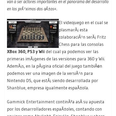
van a ser actores importantes en el panorama del desarrollo
en los prÃ³ximos dos aÃ±os
«.
El videojuego en el cual se
plasmarÃ¡ esta
colaboraciÃ³n serÃ¡
Fritz
Chess
para las consolas
XBox 360, PS3 y Wii
del cual ya podemos ver las
primeras imÃ¡genes de las versiones para 360 y Wii.
AdemÃ¡s, en la pÃ¡gina oficial del juego tambiÃ©n
podemos ver una imagen de la versiÃ³n para
Nintendo DS, que estÃ¡ siendo desarrollada por
Shanblue
, empresa igualmente espaÃ±ola.
Gammick Entertainment
continÃºa asÃ­ su apuesta
por los desarrolladores espaÃ±oles, contando con