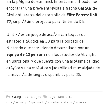
En la pÃ¡gina de
Gammick Entertainment
podemos
encontrar una
breve entrevista
a
Nacho GarcÃ­a
, de
Abylight, acerca del desarrollo de
Elite Forces: Unit
77
, su prÃ³ximo proyecto para Nintendo DS.
Unit 77 es un juego de acciÃ³n con toques de
estrategia tÃ¡ctica en 3D para la portatil de
Nintendo que estÃ¡ siendo desarrollado por un
equipo de 12 personas
en los estudios de Abylight
en Barcelona, y que cuenta con una altÃ­sima calidad
grÃ¡fica y una estÃ©tica y jugabilidad muy alejada de
la mayorÃ­a de juegos disponibles para DS.
Categories :
Juegos
Tags :
caperucita
roja
enjoyup
gammick
shooter
stylus
zombie