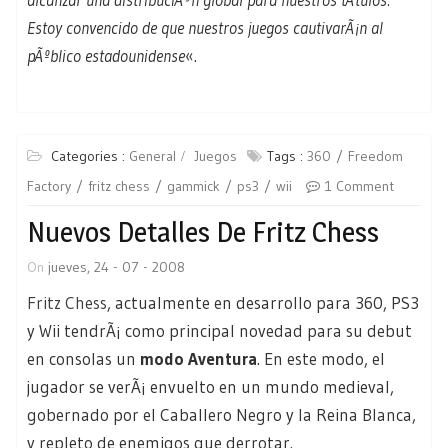
Estoy convencido de que nuestros juegos cautivarÃ¡n al
pÃºblico estadounidense
«.
Categories :
General
Juegos
Tags :
360
Freedom
Factory
fritz chess
gammick
ps3
wii
1 Comment
Nuevos Detalles De Fritz Chess
On
jueves, 24 - 07 - 2008
Fritz Chess
, actualmente en desarrollo para 360, PS3
y Wii tendrÃ¡ como principal novedad para su debut
en consolas un
modo Aventura
. En este modo, el
jugador se verÃ¡ envuelto en un mundo medieval,
gobernado por el Caballero Negro y la Reina Blanca,
y repleto de enemigos que derrotar.