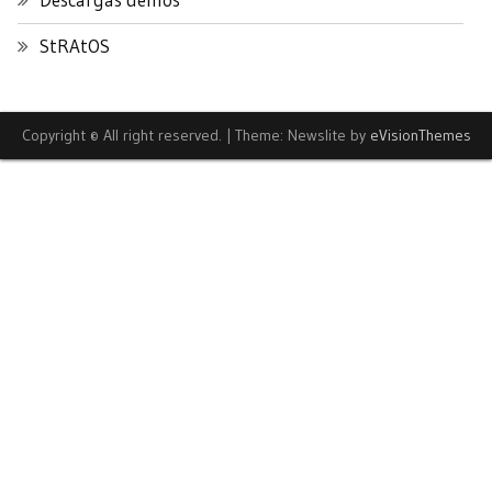
StRAtOS
Copyright © All right reserved.
|
Theme: Newslite by
eVisionThemes