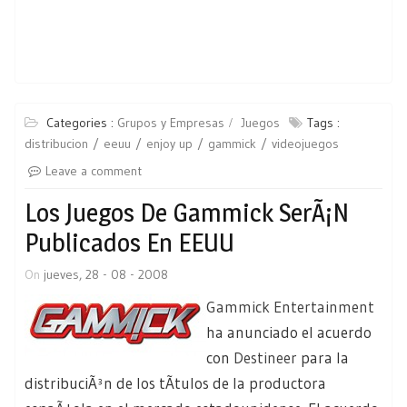
Categories :
Grupos y Empresas
Juegos
Tags :
distribucion
eeuu
enjoy up
gammick
videojuegos
Leave a comment
Los Juegos De Gammick SerÃ¡n
Publicados En EEUU
On
jueves, 28 - 08 - 2008
Gammick Entertainment
ha anunciado el acuerdo
con
Destineer
para la
distribuciÃ³n de los tÃ­tulos de la productora