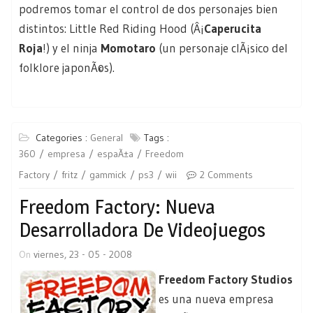
podremos tomar el control de dos personajes bien
distintos: Little Red Riding Hood (Â¡
Caperucita
Roja
!) y el ninja
Momotaro
(un personaje clÃ¡sico del
folklore japonÃ©s).
Categories :
General
Tags :
360
empresa
espaÃ±a
Freedom
Factory
fritz
gammick
ps3
wii
2 Comments
Freedom Factory: Nueva
Desarrolladora De Videojuegos
On
viernes, 23 - 05 - 2008
Freedom Factory Studios
es una nueva empresa