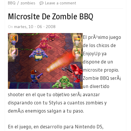
BBQ
zombies
Leave a comment
Microsite De Zombie BBQ
On
martes, 10 - 06 - 2008
El prÃ³ximo juego
de los chicos de
EnjoyUp
ya
dispone de un
microsite
propio.
Zombie BBQ
serÃ¡
un divertido
shooter en el que tu objetivo serÃ¡ avanzar
disparando con tu Stylus a cuantos zombies y
demÃ¡s enemigos salgan a tu paso.
En el juego, en desarrollo para Nintendo DS,