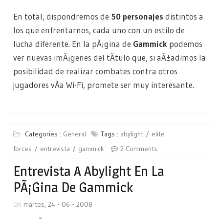
En total, dispondremos de
50 personajes
distintos a
los que enfrentarnos, cada uno con un estilo de
lucha diferente. En la pÃ¡gina de
Gammick
podemos
ver
nuevas imÃ¡genes
del tÃ­tulo que, si aÃ±adimos la
posibilidad de realizar combates contra otros
jugadores vÃ­a Wi-Fi, promete ser muy interesante.
Categories :
General
Tags :
abylight
elite
forces
entrevista
gammick
2 Comments
Entrevista A Abylight En La
PÃ¡gina De Gammick
On
martes, 24 - 06 - 2008