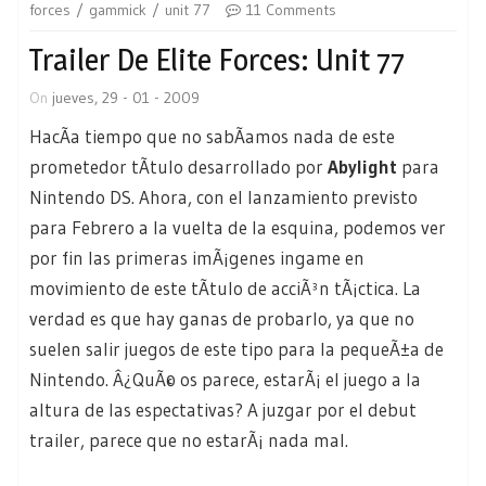
forces
gammick
unit 77
11 Comments
Trailer De Elite Forces: Unit 77
On
jueves, 29 - 01 - 2009
HacÃ­a tiempo que no sabÃ­amos nada de este
prometedor tÃ­tulo desarrollado por
Abylight
para
Nintendo DS. Ahora, con el lanzamiento previsto
para Febrero a la vuelta de la esquina, podemos ver
por fin las primeras imÃ¡genes ingame en
movimiento de este tÃ­tulo de acciÃ³n tÃ¡ctica. La
verdad es que hay ganas de probarlo, ya que no
suelen salir juegos de este tipo para la pequeÃ±a de
Nintendo. Â¿QuÃ© os parece, estarÃ¡ el juego a la
altura de las espectativas? A juzgar por el debut
trailer, parece que no estarÃ¡ nada mal.