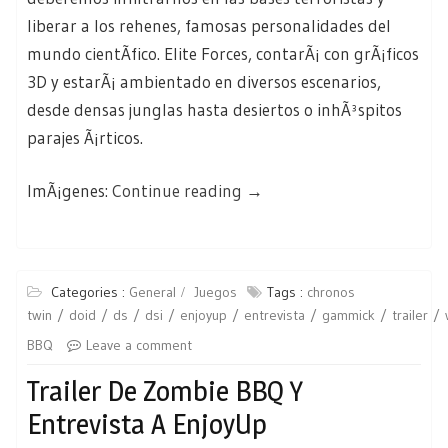
liberar a los rehenes, famosas personalidades del
mundo cientÃ­fico. Elite Forces, contarÃ¡ con grÃ¡ficos
3D y estarÃ¡ ambientado en diversos escenarios,
desde densas junglas hasta desiertos o inhÃ³spitos
parajes Ã¡rticos.
«Elite
ImÃ¡genes:
Continue reading
→
Forces:
Unit
77
Categories :
General
Juegos
Tags :
chronos
saldrÃ¡
twin
doid
ds
dsi
enjoyup
entrevista
gammick
trailer
a
BBQ
Leave a comment
principios
Trailer De Zombie BBQ Y
de
2009»
Entrevista A EnjoyUp