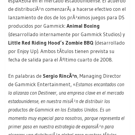
espaÃ±ola en el mercado estadounidense. El acuerdo
de distribuciÃ³n comenzarÃ¡ a hacerse efectivo con el
lanzamiento de dos de los prÃ³ximos juegos para DS
producidos por Gammick:
Animal Boxing
(desarrollado internamente por Gammick Studios) y
Little Red Riding Hood’s Zombie BBQ
(desarrollado
por Enjoy Up). Ambos tÃ­tulos tienen prevista su
fecha de salida para el Ãºltimo cuarto de 2008.
En palabras de
Sergio RincÃ³n
, Managing Director
de Gammick Entertainment, «
Estamos encantados con
la alizanza con Destineer, una empresa clave en el mercado
estadounidense, en nuestra misiÃ³n de distribuir los
productos de Gammick en los Estados Unidos. Es un
momento muy especial para nosotros, porque representa el
primer paso en nuestra estrategia de expansiÃ³n para
alcanzar una distribuciÃ³n global para nuestros tÃ­tulos.