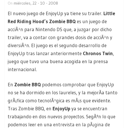
On
miércoles, 22 - 10 - 2008
El nuevo juego de EnjoyUp ya tiene su trailer.
Little
Red Riding Hood’s Zombie BBQ
es un juego de
acciÃ³n para Nintendo DS que, a juzgar por dicho
trailer, va a contar con grandes dosis de acciÃ³n y
diversiÃ³n. El juego es el segundo desarrollo de
EnjoyUp tras lanzar anteriormente
Chronos Twin
,
juego que tuvo una buena acogida en la prensa
internacional.
En
Zombie BBQ
podemos comprobar que EnjoyUp
no se ha dormido en los laureles, y la mejorÃ­a tanto
grÃ¡fica como tecnolÃ³gica es mÃ¡s que evidente.
Tras Zombie BBQ, en
EnjoyUp
ya se encuentran
trabajando en dos nuevos proyectos. SegÃºn lo que
podemos leer en una
entrevista en la pÃ¡gina de