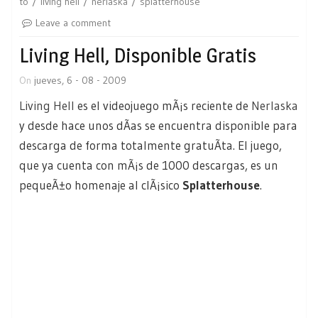
to
living hell
nerlaska
splatterhouse
Leave a comment
Living Hell, Disponible Gratis
On
jueves, 6 - 08 - 2009
Living Hell
es el videojuego mÃ¡s reciente de
Nerlaska
y desde hace unos dÃ­as se encuentra disponible para
descarga de forma totalmente gratuÃ­ta. El juego,
que ya cuenta con mÃ¡s de 1000 descargas, es un
pequeÃ±o homenaje al clÃ¡sico
Splatterhouse
.