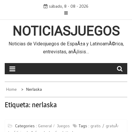
Skip
sábado, 8 - 08 - 2026
to
content
NOTICIASJUEGOS
Noticias de Videojuegos de EspaÃ±a y LatinoamÃ©rica,
entrevistas, anÃ¡lisis…
Home
Nerlaska
Etiqueta:
nerlaska
Categories :
General
Juegos
Tags :
gratis
gratuÃ­