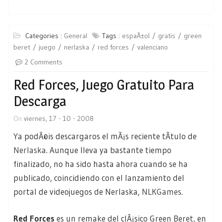
Categories :
General
Tags :
espaÃ±ol
gratis
green
beret
juego
nerlaska
red forces
valenciano
2 Comments
Red Forces, Juego Gratuito Para
Descarga
On
viernes, 17 - 10 - 2008
Ya podÃ©is descargaros el mÃ¡s reciente tÃ­tulo de
Nerlaska
. Aunque lleva ya bastante tiempo
finalizado, no ha sido hasta ahora cuando se ha
publicado, coincidiendo con el lanzamiento del
portal de videojuegos de Nerlaska,
NLKGames
.
Red Forces
es un remake del clÃ¡sico Green Beret, en