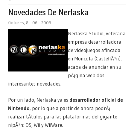
Novedades De Nerlaska
On
lunes, 8 - 06 - 2009
Nerlaska Studio
, veterana
empresa desarrolladora
de videojuegos afincada
en Moncofa (CastellÃ³n),
acaba de anunciar en su
pÃ¡gina web dos
interesantes novedades.
Por un lado, Nerlaska ya es
desarrollador oficial de
Nintendo
, por lo que a partir de ahora podrÃ¡
realizar tÃ­tulos para las plataformas del gigante
nipÃ³n: DS, Wii y WiiWare.