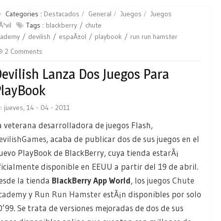
Categories :
Destacados
General
Juegos
Juegos
³vil
Tags :
blackberry
chute
cademy
devilish
espaÃ±ol
playbook
run run hamster
2 Comments
evilish Lanza Dos Juegos Para
layBook
n
jueves, 14 - 04 - 2011
a veterana desarrolladora de juegos Flash,
evilishGames
, acaba de publicar dos de sus juegos en el
uevo PlayBook de BlackBerry, cuya tienda estarÃ¡
ficialmente disponible en EEUU a partir del 19 de abril.
esde la tienda
BlackBerry App World
, los juegos
Chute
cademy
y
Run Run Hamster
estÃ¡n disponibles por solo
0’99. Se trata de versiones mejoradas de dos de sus