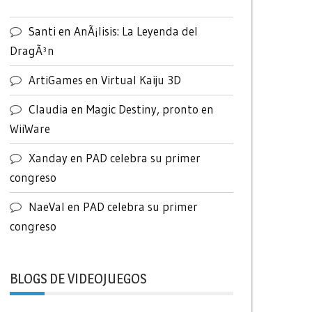
Santi
en
AnÃ¡lisis: La Leyenda del
DragÃ³n
ArtiGames
en
Virtual Kaiju 3D
Claudia
en
Magic Destiny, pronto en
WiiWare
Xanday
en
PAD celebra su primer
congreso
NaeVal
en
PAD celebra su primer
congreso
BLOGS DE VIDEOJUEGOS