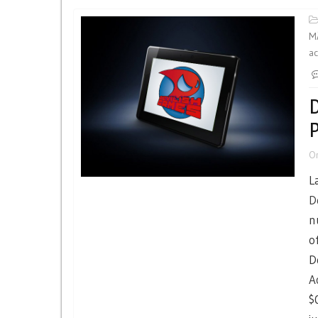
MÃ
a
D
P
O
L
D
n
o
D
A
$