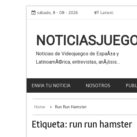
Skip
cle
Virtual Kaiju 3D
sábado, 8 - 08 - 2026
Latest
to
content
NOTICIASJUEG
Noticias de Videojuegos de EspaÃ±a y
LatinoamÃ©rica, entrevistas, anÃ¡lisis…
ENVIA TU NOTICIA
NOSOTROS
PUBL
Home
Run Run Hamster
Etiqueta:
run run hamster