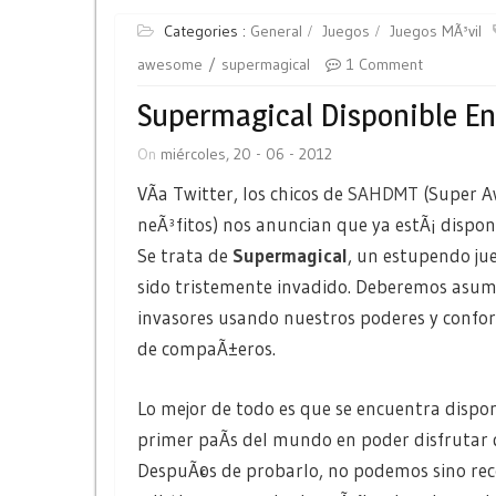
Categories :
General
Juegos
Juegos MÃ³vil
awesome
supermagical
1 Comment
Supermagical Disponible En
On
miércoles, 20 - 06 - 2012
VÃ­a Twitter, los chicos de
SAHDMT
(Super A
neÃ³fitos) nos anuncian que ya estÃ¡ dispo
Se trata de
Supermagical
, un estupendo j
sido tristemente invadido. Deberemos asumi
invasores usando nuestros poderes y confo
de compaÃ±eros.
Lo mejor de todo es que se encuentra dispo
primer paÃ­s del mundo en poder disfrutar d
DespuÃ©s de probarlo, no podemos sino re