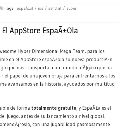
Tags :
espaÃ±ol
ios
sahdmt
super
 El AppStore EspaÃ±ola
wesome Hyper Dimensional Mega Team, para los
nible en el AppStore espaÃ±ola su nueva producciÃ³n.
uego que nos transporta a un mundo mÃ¡gico que ha
r el papel de una joven bruja para enfrentarnos a los
rme avanzamos en la historia, ayudados por multitud
nible de forma
totalmente gratuita
, y EspaÃ±a es el
el juego, antes de su lanzamiento a nivel global.
comendÃ¡roslo, con una jugabilidad pasmosamente