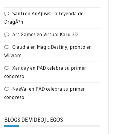
Santi
en
AnÃ¡lisis: La Leyenda del
DragÃ³n
ArtiGames
en
Virtual Kaiju 3D
Claudia
en
Magic Destiny, pronto en
WiiWare
Xanday
en
PAD celebra su primer
congreso
NaeVal
en
PAD celebra su primer
congreso
BLOGS DE VIDEOJUEGOS