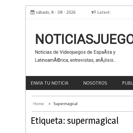
Skip
acle
Virtual Kaiju 3D
sábado, 8 - 08 - 2026
Latest
to
content
NOTICIASJUEG
Noticias de Videojuegos de EspaÃ±a y
LatinoamÃ©rica, entrevistas, anÃ¡lisis…
ENVIA TU NOTICIA
NOSOTROS
PUBL
Home
Supermagical
Etiqueta:
supermagical