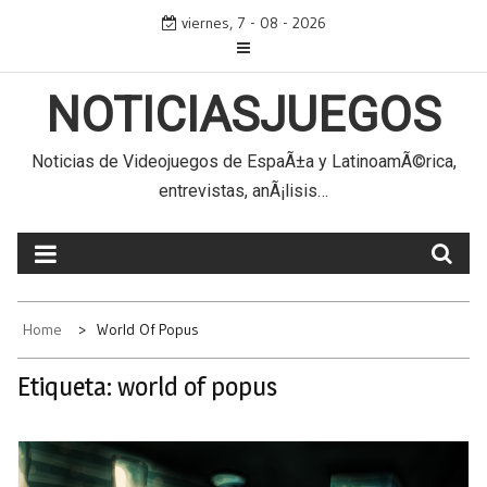
Skip
viernes, 7 - 08 - 2026
to
content
NOTICIASJUEGOS
Noticias de Videojuegos de EspaÃ±a y LatinoamÃ©rica,
entrevistas, anÃ¡lisis…
Home
World Of Popus
Etiqueta:
world of popus