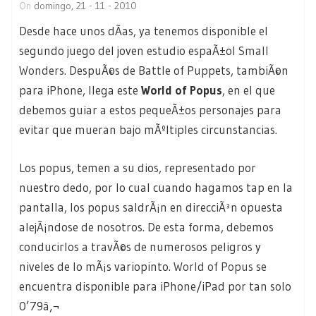
On
domingo, 21 - 11 - 2010
Desde hace unos dÃ­as, ya tenemos disponible el
segundo juego del joven estudio espaÃ±ol
Small
Wonders
. DespuÃ©s de Battle of Puppets, tambiÃ©n
para iPhone, llega este
World of Popus
, en el que
debemos guiar a estos pequeÃ±os personajes para
evitar que mueran bajo mÃºltiples circunstancias.
Los popus, temen a su dios, representado por
nuestro dedo, por lo cual cuando hagamos tap en la
pantalla, los popus saldrÃ¡n en direcciÃ³n opuesta
alejÃ¡ndose de nosotros. De esta forma, debemos
conducirlos a travÃ©s de numerosos peligros y
niveles de lo mÃ¡s variopinto.
World of Popus
se
encuentra disponible para iPhone/iPad por tan solo
0’79â‚¬