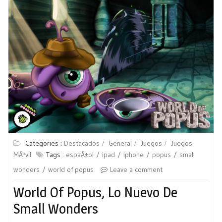
Categories :
Destacados
General
Juegos
Juegos
MÃ³vil
Tags :
espaÃ±ol
ipad
iphone
popus
small
wonders
world of popus
Leave a comment
World Of Popus, Lo Nuevo De
Small Wonders