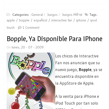
Categories :
General
Juegos
Juegos MÃ³vil
Tags :
apple
bopple
espaÃ±ol
interactive fan
iphone
ipod
touch
1 Comment
Bopple, Ya Disponible Para IPhone
On
lunes, 20 - 07 - 2009
Los chicos de
Interactive
Fan
nos anuncian que su
nuevo juego,
Bopple
, ya se
encuentra
disponible en
la AppStore
de Apple.
A la venta para iPhone e
iPod Touch por tan solo