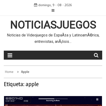
Skip
domingo, 9 - 08 - 2026
to
content
NOTICIASJUEGOS
Noticias de Videojuegos de EspaÃ±a y LatinoamÃ©rica,
entrevistas, anÃ¡lisis…
Home
Apple
Etiqueta:
apple