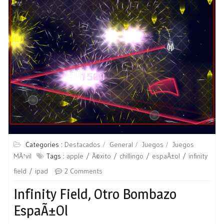
Categories :
Destacados
General
Juegos
Juegos
MÃ³vil
Tags :
apple
Ã©xito
chillingo
espaÃ±ol
infinity
field
ipad
2 Comments
Infinity Field, Otro Bombazo
EspaÃ±ol