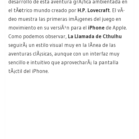
desarrollo de esta aventura grÃ¡fica ambientada en
el tÃ©trico mundo creado por
H.P. Lovecraft
. El vÃ­
deo muestra las primeras imÃ¡genes del juego en
movimiento en su versiÃ³n para el
iPhone
de Apple.
Como podemos observar,
La Llamada de Cthulhu
seguirÃ¡ un estilo visual muy en la lÃ­nea de las
aventuras clÃ¡sicas, aunque con un interfaz muy
sencillo e intuitivo que aprovecharÃ¡ la pantalla
tÃ¡ctil del iPhone.