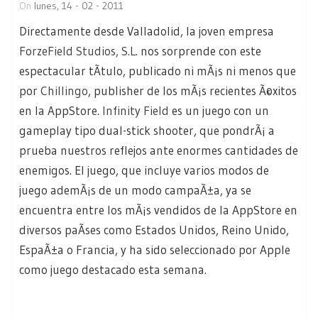
On
lunes, 14 - 02 - 2011
Directamente desde Valladolid, la joven empresa
ForzeField Studios, S.L.
nos sorprende con este
espectacular tÃ­tulo, publicado ni mÃ¡s ni menos que
por
Chillingo
, publisher de los mÃ¡s recientes Ã©xitos
en la AppStore.
Infinity Field
es un juego con un
gameplay tipo dual-stick shooter, que pondrÃ¡ a
prueba nuestros reflejos ante enormes cantidades de
enemigos. El juego, que incluye varios modos de
juego ademÃ¡s de un modo campaÃ±a, ya se
encuentra entre los mÃ¡s vendidos de la AppStore en
diversos paÃ­ses como Estados Unidos, Reino Unido,
EspaÃ±a o Francia, y ha sido seleccionado por Apple
como juego destacado esta semana.