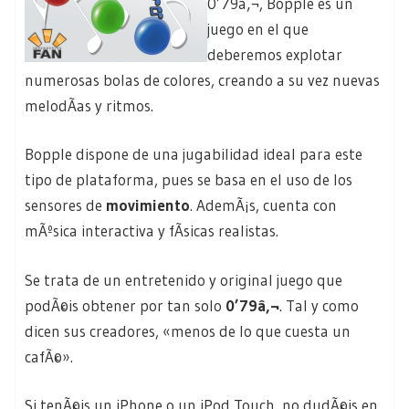
0’79â‚¬, Bopple es un
juego en el que
deberemos explotar
numerosas bolas de colores, creando a su vez nuevas
melodÃ­as y ritmos.
Bopple dispone de una jugabilidad ideal para este
tipo de plataforma, pues se basa en el uso de los
sensores de
movimiento
. AdemÃ¡s, cuenta con
mÃºsica interactiva y fÃ­sicas realistas.
Se trata de un entretenido y original juego que
podÃ©is obtener por tan solo
0’79â‚¬
. Tal y como
dicen sus creadores, «menos de lo que cuesta un
cafÃ©».
Si tenÃ©is un iPhone o un iPod Touch, no dudÃ©is en