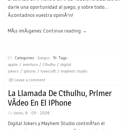
darle una oportunidad al juego, y sobre todo…
Â¡contadnos vuestra opiniÃ³n!
«Bopple,
MÃ¡s imÃ¡genes:
Continue reading
→
ya
disponible
para
Categories :
Juegos
Tags :
iPhone»
apple
aventura
Cthulhu
digital
jokers
iphone
lovecraft
mayhem studio
Leave a comment
La Llamada De Cthulhu, Primer
VÃ­deo En El IPhone
On
lunes, 8 - 09 - 2008
Digital Jokers y Mayhem Studio continÃºan el