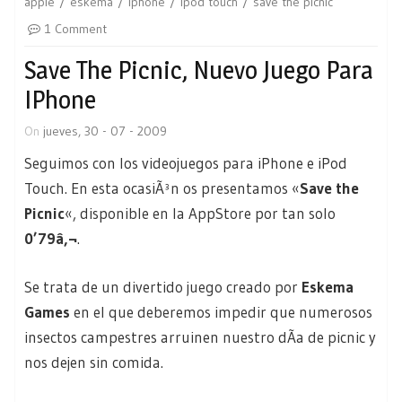
apple
eskema
iphone
ipod touch
save the picnic
1 Comment
Save The Picnic, Nuevo Juego Para
IPhone
On
jueves, 30 - 07 - 2009
Seguimos con los videojuegos para iPhone e iPod
Touch. En esta ocasiÃ³n os presentamos «
Save the
Picnic
«, disponible en la AppStore por tan solo
0’79â‚¬
.
Se trata de un divertido juego creado por
Eskema
Games
en el que deberemos impedir que numerosos
insectos campestres arruinen nuestro dÃ­a de picnic y
nos dejen sin comida.