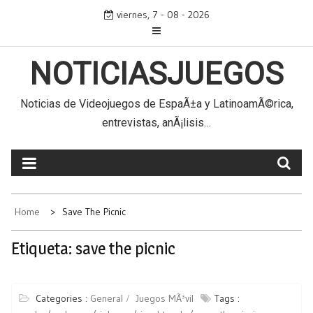
Skip
viernes, 7 - 08 - 2026
to
content
NOTICIASJUEGOS
Noticias de Videojuegos de EspaÃ±a y LatinoamÃ©rica,
entrevistas, anÃ¡lisis…
Home
Save The Picnic
Etiqueta:
save the picnic
Categories :
General
Juegos MÃ³vil
Tags :