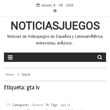
Skip
sábado, 8 - 08 - 2026
to
content
NOTICIASJUEGOS
Noticias de Videojuegos de EspaÃ±a y LatinoamÃ©rica,
entrevistas, anÃ¡lisis…
Home
Gta Iv
Etiqueta:
gta iv
Categories :
General
Tags :
age of