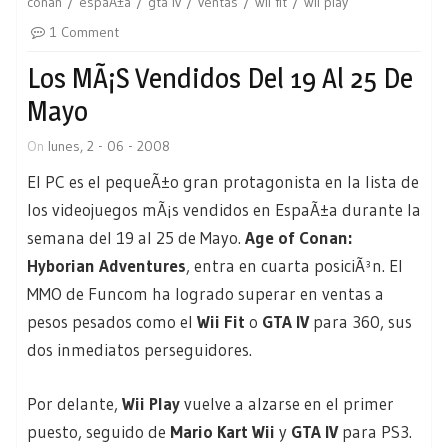
conan
espaÃ±a
gta iv
ventas
wii fit
wii play
1 Comment
Los MÃ¡s Vendidos Del 19 Al 25 De
Mayo
On
lunes, 2 - 06 - 2008
El PC es el pequeÃ±o gran protagonista en la lista de
los videojuegos mÃ¡s vendidos en EspaÃ±a durante la
semana del 19 al 25 de Mayo.
Age of Conan:
Hyborian Adventures
, entra en cuarta posiciÃ³n. El
MMO de Funcom ha logrado superar en ventas a
pesos pesados como el
Wii Fit
o
GTA IV
para 360, sus
dos inmediatos perseguidores.
Por delante,
Wii Play
vuelve a alzarse en el primer
puesto, seguido de
Mario Kart Wii
y
GTA IV
para PS3.