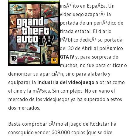
insÃ³lito en EspaÃ±a. Un
videojuego acaparÃ³ la
portada de un periÃ³dico de
tirada estatal. El diario
PÃºblico
dedicÃ³ su portada
del 30 de Abril al polÃ©mico
GTA IV
y, para sorpresa de
muchos, no fue para criticar o
demonizar su apariciÃ³n, sino para alabarlo y
equiparar la
industria del videojuego
a otras como
el cine y la mÃºsica. Sin complejos. No en vano el
mercado de los videojuegos ya ha superado a estos
dos mercados.
Basta comprobar cÃ³mo el juego de Rockstar ha
conseguido
vender 609.000 copias
(que se dice