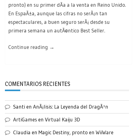
pronto) en su primer dÃ­a a la venta en Reino Unido.
En EspaÃ±a, aunque las cifras no serÃ¡n tan
espectaculares, a buen seguro serÃ¡ desde su
primera semana un autÃ©ntico Best Seller.
«Y
Continue reading
→
el
videojuego
se
hizo
COMENTARIOS RECIENTES
arte»
Santi
en
AnÃ¡lisis: La Leyenda del DragÃ³n
ArtiGames
en
Virtual Kaiju 3D
Claudia
en
Magic Destiny, pronto en WiiWare