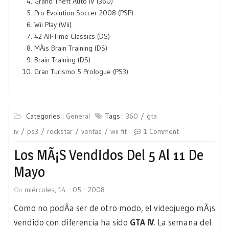
Grand Theft Auto IV (360)
Pro Evolution Soccer 2008 (PSP)
Wii Play (Wii)
42 All-Time Classics (DS)
MÃ¡s Brain Training (DS)
Brain Training (DS)
Gran Turismo 5 Prologue (PS3)
Categories :
General
Tags :
360
gta
iv
ps3
rockstar
ventas
wii fit
1 Comment
Los MÃ¡s Vendidos Del 5 Al 11 De
Mayo
On
miércoles, 14 - 05 - 2008
Como no podÃ­a ser de otro modo, el videojuego mÃ¡s
vendido con diferencia ha sido
GTA IV
. La semana del