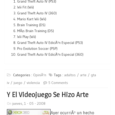
Grand Theft Auto IV (PS3)
Wii Fit (Wii)
Grand Theft Auto IV (360)
Mario Kart Wii (Wii)
Brain Training (DS)
MÃ¡s Brain Training (DS)
Wii Play (Wii)
Grand Theft Auto IV EdiciÃ³n Especial (PS3)
Pro Evolution Soccer (PSP)
Grand Theft Auto IV EdiciÃ³n Especial (360)
Categories :
OpiniÃ³n
Tags :
adultos
arte
gta
iv
juego
violencia
5 Comments
Y El Videojuego Se Hizo Arte
On
jueves, 1 - 05 - 2008
Ayer ocurriÃ³ un hecho